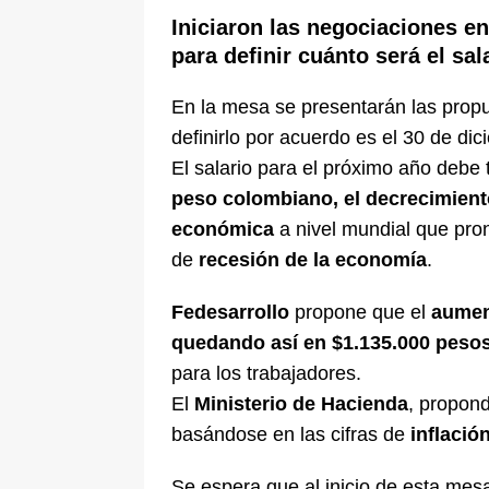
[ 5 de agosto de 2026 ]
La historia
Iniciaron las negociaciones e
para definir cuánto será el sa
Espriella: tradición, simbolismo y 
ÚLTIMO
En la mesa se presentarán las propue
definirlo por acuerdo es el 30 de di
El salario para el próximo año debe
peso colombiano, el decrecimiento
económica
a nivel mundial que pron
de
recesión de la economía
.
Fedesarrollo
propone que el
aumen
quedando así en $1.135.000 peso
para los trabajadores.
El
Ministerio de Hacienda
, propon
basándose en las cifras de
inflació
Se espera que al inicio de esta mes