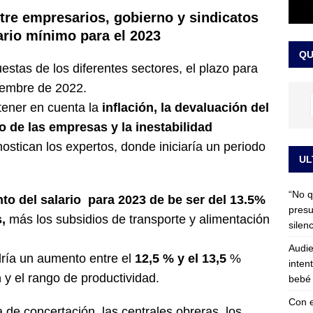
 detrás de la banda presidencial que portará Abelardo De La
ntre empresarios, gobierno y sindicatos
lario mínimo para el 2023
el arte de un sastre colombiano reconocido en el mundo
LO
QU
stas de los diferentes sectores, el plazo para
ciembre de 2022.
 tener en cuenta la
inflación, la devaluación del
 de las empresas y la inestabilidad
ostican los expertos, donde iniciaría un periodo
UL
“No q
to del salario para 2023 de be ser del 13.5%
presu
s,
más los subsidios de transporte y alimentación
silen
Audie
dría un aumento entre el
12,5 % y el 13,5
%
inten
n
y el rango de productividad.
bebé 
Con e
a de concertación las centrales obreras, los