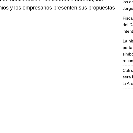
los d
mios y los empresarios presenten sus propuestas
Jorge
Fisca
del D
inten
La hi
porta
simbo
recon
Cali 
será 
la A