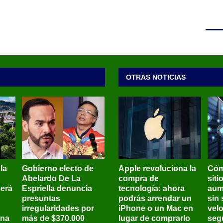
OTRAS NOTICIAS
 la
Gobierno electo de
Apple revoluciona la
Cóm
Abelardo De La
compra de
siti
será
Espriella denuncia
tecnología: ahora
aum
presuntas
podrás arrendar un
sin 
irregularidades por
iPhone o un Mac en
vel
ena
más de $370.000
lugar de comprarlo
seg