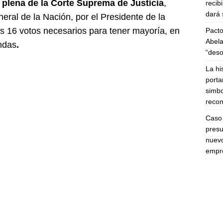
 plena de la Corte Suprema de Justicia
,
recib
dará 
eral de la Nación, por el Presidente de la
s 16 votos necesarios para tener mayoría, en
Pacto
Abela
ndas
.
“deso
La hi
porta
simbo
recon
Caso 
presu
nuevo
empre