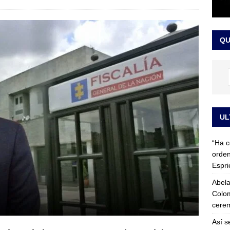
 detrás de la banda presidencial que portará Abelardo De La
el arte de un sastre colombiano reconocido en el mundo
LO
QU
UL
“Ha c
orden
Espri
Abela
Colom
cerem
Así s