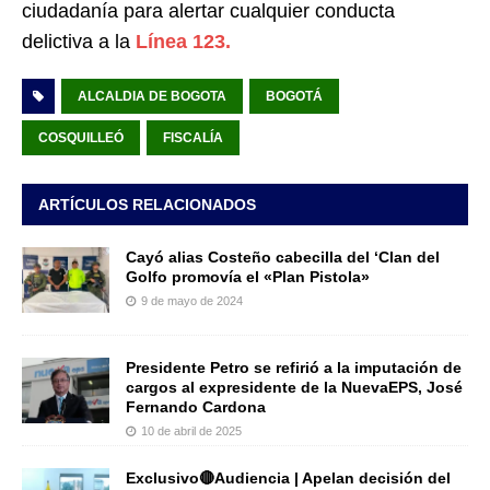
ciudadanía para alertar cualquier conducta
delictiva a la
Línea 123.
ALCALDIA DE BOGOTA
BOGOTÁ
COSQUILLEÓ
FISCALÍA
ARTÍCULOS RELACIONADOS
Cayó alias Costeño cabecilla del ‘Clan del
Golfo promovía el «Plan Pistola»
9 de mayo de 2024
Presidente Petro se refirió a la imputación de
cargos al expresidente de la NuevaEPS, José
Fernando Cardona
10 de abril de 2025
Exclusivo🔴Audiencia | Apelan decisión del