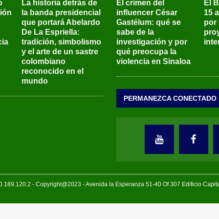
o
La historia detrás de
El crimen del
El 
sión
la banda presidencial
influencer César
15 
que portará Abelardo
Gastélum: qué se
por
De La Espriella:
sabe de la
pro
ia
tradición, simbolismo
investigación y por
int
y el arte de un sastre
qué preocupa la
colombiano
violencia en Sinaloa
reconocido en el
mundo
PERMANEZCA CONECTADO
189.120.2 - Copyright@2023 - Avenida la Esperanza 51-40 Of 307 Edificio Capi