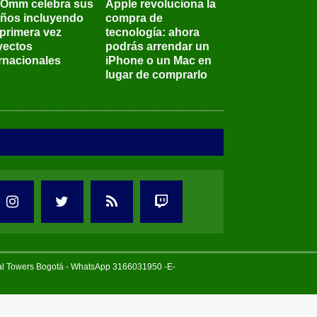
BOmm celebra sus
Apple revoluciona la
años incluyendo
compra de
 primera vez
tecnología: ahora
yectos
podrás arrendar un
ernacionales
iPhone o un Mac en
lugar de comprarlo
tal Towers Bogotá - WhatsApp 3166031950 -E-