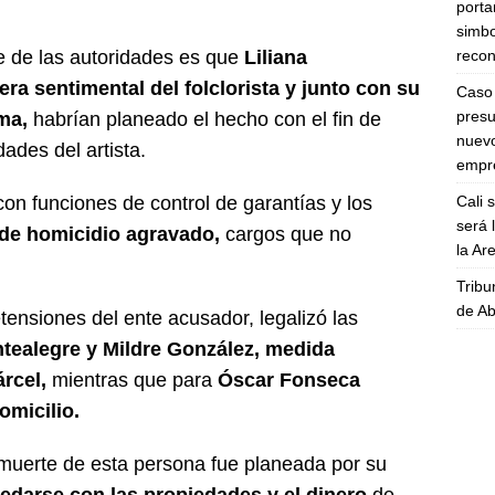
porta
simbo
recon
e de las autoridades es que
Liliana
ra sentimental del folclorista y junto con su
Caso 
presu
ma,
habrían planeado el hecho con el fin de
nuevo
ades del artista.
empre
Cali 
con funciones de control de garantías y los
será 
 de homicidio agravado,
cargos que no
la A
Tribu
de Ab
etensiones del ente acusador, legalizó las
ntealegre y Mildre González, medida
árcel,
mientras que para
Óscar Fonseca
omicilio.
a muerte de esta persona fue planeada por su