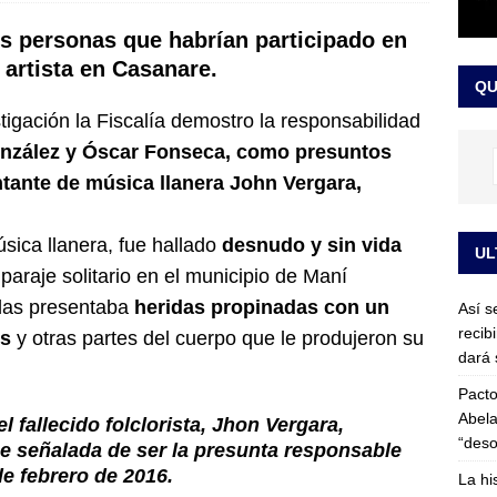
or vinculado al entramado empresarial
JUDICIALES
es personas que habrían participado en
sta para la posesión presidencial: así será la investidura de Abelardo
 artista en Casanare.
QU
LO ÚLTIMO
igación la Fiscalía demostro la responsabilidad
González y Óscar Fonseca, como presuntos
tante de música llanera John Vergara,
sica llanera, fue hallado
desnudo y sin vida
UL
paraje solitario en el municipio de Maní
idas presentaba
heridas propinadas con un
Así s
recib
es
y otras partes del cuerpo que le produjeron su
dará 
Pacto
Abela
el
fallecido folclorista, Jhon Vergara,
“deso
ue señalada de ser la presunta responsable
de febrero de 2016.
La hi