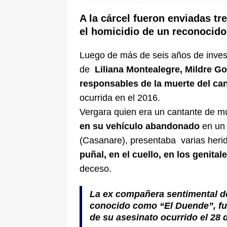
pone bajo la lupa a nuevo proveed
A la cárcel fueron enviadas tr
[ 6 de agosto de 2026 ]
Cali se ali
el homicidio de un reconocido
De La Espriella en la Arena USC
Luego de más de seis años de invest
de
Liliana Montealegre, Mildre 
responsables de la muerte del can
ocurrida en el 2016.
Vergara quien era un cantante de mú
en su vehículo abandonado
en un 
(Casanare), presentaba varias her
puñal, en el cuello, en los genital
deceso.
La ex compañera sentimental d
conocido como “El Duende”
, f
de su asesinato ocurrido el 28 