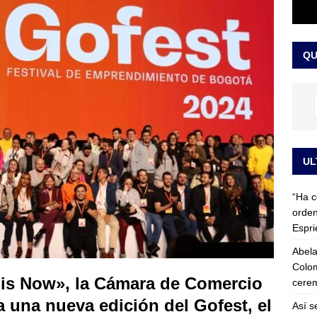
 detrás de la banda presidencial que portará Abelardo De La
el arte de un sastre colombiano reconocido en el mundo
LO
QU
UL
“Ha c
orden
Espri
Abela
Colom
 is Now», la Cámara de Comercio
cerem
 una nueva edición del Gofest, el
Así s