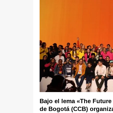
[ 6 de agosto de 2026 ]
La historia
Espriella: tradición, simbolismo y 
ÚLTIMO
Bajo el lema «The Future
de Bogotá (CCB) organiza