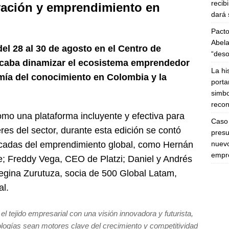
recib
vación y emprendimiento en
dará 
Pacto
Abela
del 28 al 30 de agosto en el Centro de
“deso
caba dinamizar el ecosistema emprendedor
La hi
mía del conocimiento en Colombia y la
porta
simbo
recon
omo una plataforma incluyente y efectiva para
Caso 
res del sector, durante esta edición se contó
presu
nuevo
tacadas del emprendimiento global, como Hernán
empre
; Freddy Vega, CEO de Platzi; Daniel y Andrés
egina Zurutuza, socia de 500 Global Latam,
al.
l tejido empresarial con una visión innovadora y futurista,
logías sean motores clave del crecimiento y competitividad