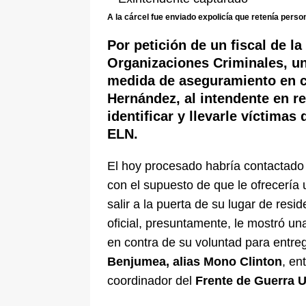
pone bajo la lupa a nuevo proveed
A la cárcel fue enviado expolicía que retenía perso
[ 6 de agosto de 2026 ]
Cali se ali
Por petición de un fiscal de l
De La Espriella en la Arena USC
Organizaciones Criminales, un
medida de aseguramiento en c
Hernández, al intendente en re
identificar y llevarle víctimas
ELN.
El hoy procesado habría contactado
con el supuesto de que le ofrecería 
salir a la puerta de su lugar de res
oficial, presuntamente, le mostró una
en contra de su voluntad para entre
Benjumea, alias Mono Clinton
, en
coordinador del
Frente de Guerra 