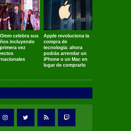
BOmm celebra sus
Apple revoluciona la
años incluyendo
compra de
 primera vez
tecnología: ahora
yectos
podrás arrendar un
ernacionales
iPhone o un Mac en
lugar de comprarlo