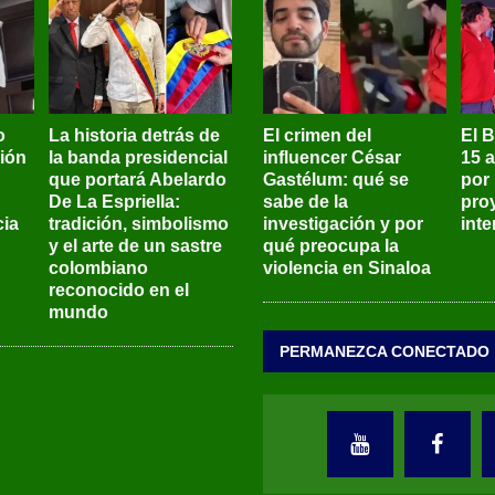
o
La historia detrás de
El crimen del
El 
sión
la banda presidencial
influencer César
15 
que portará Abelardo
Gastélum: qué se
por
De La Espriella:
sabe de la
pro
ia
tradición, simbolismo
investigación y por
int
y el arte de un sastre
qué preocupa la
colombiano
violencia en Sinaloa
reconocido en el
mundo
PERMANEZCA CONECTADO