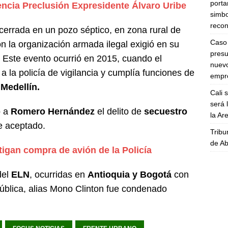
porta
ncia Preclusión Expresidente Álvaro Uribe
simbo
recon
errada en un pozo séptico, en zona rural de
Caso 
ón la organización armada ilegal exigió en su
presu
. Este evento ocurrió en 2015, cuando el
nuevo
a la policía de vigilancia y cumplía funciones de
empre
Medellín.
Cali 
será 
ó a
Romero Hernández
el delito de
secuestro
la A
ue aceptado.
Tribu
de Ab
tigan compra de avión de la Policía
del
ELN
, ocurridas en
Antioquia y Bogotá
con
pública, alias Mono Clinton fue condenado