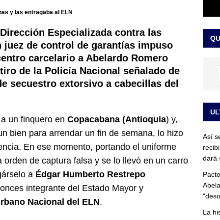
or vinculado al entramado empresarial
JUDICIALES
nas y las entragaba al ELN
sta para la posesión presidencial: así será la investidura de Abelardo
a Dirección Especializada contra las
QU
LO ÚLTIMO
 juez de control de garantías impuso
entro carcelario a Abelardo Romero
tiro de la Policía Nacional señalado de
 de secuestro extorsivo a cabecillas del
UL
 a un finquero en
Copacabana (Antioquia
) y,
un bien para arrendar un fin de semana, lo hizo
Así s
idencia. En ese momento, portando el uniforme
recib
dará 
 orden de captura falsa y se lo llevó en un carro
gárselo a
Édgar Humberto Restrepo
Pacto
Abela
tonces integrante del Estado Mayor y
“deso
Urbano Nacional del ELN
.
La hi