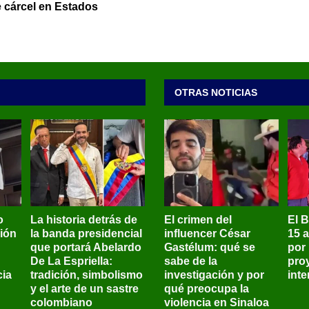
 cárcel en Estados
OTRAS NOTICIAS
o
La historia detrás de
El crimen del
El 
sión
la banda presidencial
influencer César
15 
que portará Abelardo
Gastélum: qué se
por
De La Espriella:
sabe de la
pro
ia
tradición, simbolismo
investigación y por
int
y el arte de un sastre
qué preocupa la
colombiano
violencia en Sinaloa