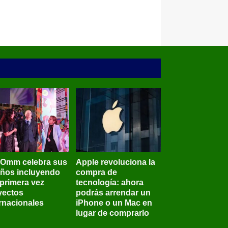
BOmm celebra sus
Apple revoluciona la
años incluyendo
compra de
 primera vez
tecnología: ahora
yectos
podrás arrendar un
ernacionales
iPhone o un Mac en
lugar de comprarlo