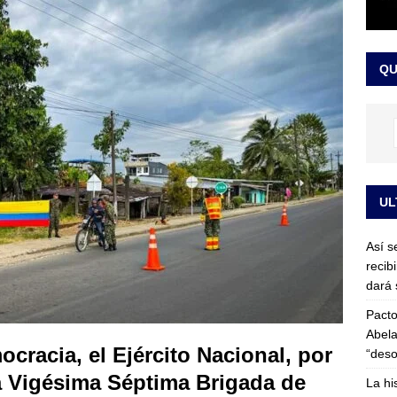
or vinculado al entramado empresarial
JUDICIALES
sta para la posesión presidencial: así será la investidura de Abelardo
QU
LO ÚLTIMO
UL
Así s
recib
dará 
Pacto
Abela
cracia, el Ejército Nacional, por
“deso
 Vigésima Séptima Brigada de
La hi