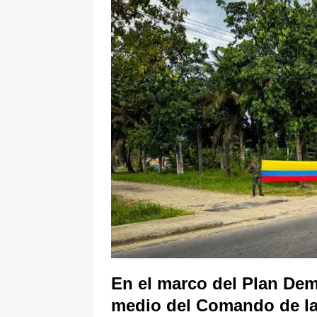
pone bajo la lupa a nuevo proveed
[ 6 de agosto de 2026 ]
Cali se ali
De La Espriella en la Arena USC
En el marco del Plan Demo
medio del Comando de la