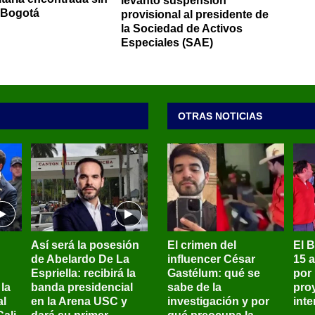
levantó suspensión
 Bogotá
provisional al presidente de
la Sociedad de Activos
Especiales (SAE)
OTRAS NOTICIAS
Así será la posesión
El crimen del
El 
de Abelardo De La
influencer César
15 
Espriella: recibirá la
Gastélum: qué se
por
la
banda presidencial
sabe de la
pro
al
en la Arena USC y
investigación y por
int