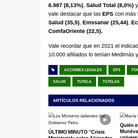
6.987 (8,13%)
,
Salud Total (8,0%)
y
vale destacar que las
EPS
con más t
Salud (35,5)
,
Emssanar (25,44)
,
Ec
ComfaOriente (22,5).
Vale recordar que en 2021 el indica
10.000 afiliados lo tenían Medimás 
ACCIONES LEGALES
EPS
FO
SALUD
TUTELA
TUTELAS
ARTÍCULOS RELACIONADOS
Quién e
Munévar
ÚLTIMO MINUTO “Crisis
univers