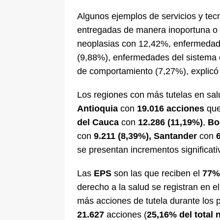
Algunos ejemplos de servicios y te
entregadas de manera inoportuna o 
neoplasias con 12,42%, enfermedade
(9,88%), enfermedades del sistema c
de comportamiento (7,27%), explicó
Los regiones con más tutelas en sa
Antioquia
con
19.016 acciones
que
del Cauca
con
12.286 (11,19%)
,
Bo
con
9.211 (8,39%),
Santander
con
se presentan incrementos significat
Las
EPS
son las que reciben el
77% 
derecho a la salud se registran en e
más acciones de tutela durante los
21.627
acciones (
25,16% del total 