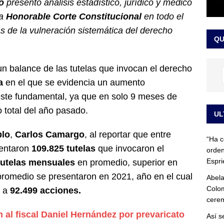
o
presentó análisis estadístico, jurídico y médico
 detrás de la banda presidencial que portará Abelardo De La
a
Honorable Corte Constitucional
en todo el
el arte de un sastre colombiano reconocido en el mundo
LO
sas de la vulneración sistemática del derecho
QU
n balance de las tutelas que invocan el derecho
a
en el que se evidencia un aumento
 este fundamental, ya que en solo 9 meses de
o total del año pasado.
UL
blo
,
Carlos Camargo
, al reportar que entre
“Ha c
entaron
109.825 tutelas
que invocaron el
orden
Espri
tutelas mensuales
en promedio, superior en
romedio se presentaron en 2021, año en el cual
Abela
Colom
ó a
92.499 acciones.
cerem
 al fiscal Daniel Hernández por prevaricato
Así s