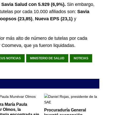
Savia Salud con 5.929 (6,9%).
Sin embargo,
utelas por cada 10.000 afiliados son:
Savia
oopsos (23,85)
,
Nueva EPS (23,1)
y
dor más alto de número de tutelas por cada
y Coomeva, que ya fueron liquidadas.
CUS NOTICIAS
MINISTERIO DE SALUD
NOTICIAS
ra María Paula
 Olmos, la
Procuraduría General
itaria encontrada sin