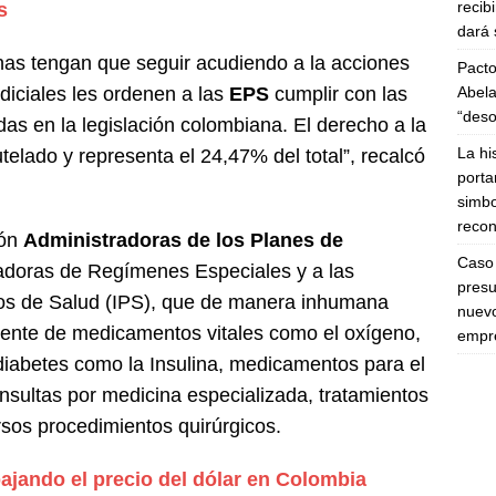
recib
s
dará 
nas tengan que seguir acudiendo a la acciones
Pacto
Abela
diciales les ordenen a las
EPS
cumplir con las
“deso
as en la legislación colombiana. El derecho a la
La hi
elado y representa el 24,47% del total”, recalcó
porta
simbo
recon
ión
Administradoras de los Planes de
Caso 
radoras de Regímenes Especiales y a las
presu
cios de Salud (IPS), que de manera inhumana
nuevo
mente de medicamentos vitales como el oxígeno,
empre
diabetes como la Insulina, medicamentos para el
consultas por medicina especializada, tratamientos
rsos procedimientos quirúrgicos.
ajando el precio del dólar en Colombia