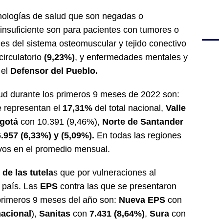
cnologías de salud que son negadas o
insuficiente son para pacientes con tumores o
s del sistema osteomuscular y tejido conectivo
irculatorio
(9,23%)
, y enfermedades mentales y
 el
Defensor del Pueblo.
lud durante los primeros 9 meses de 2022 son:
 representan el
17,31%
del total nacional,
Valle
gotá
con 10.391 (9,46%),
Norte de Santander
6.957 (6,33%) y (5,09%).
En todas las regiones
ivos en el promedio mensual.
de las tutela
s que por vulneraciones al
l país. Las
EPS
contra las que se presentaron
 primeros 9 meses del año son:
Nueva EPS
con
nacional
),
Sanitas
con
7.431 (8,64%)
,
Sura
con