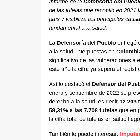
Informe de la
Defensoría del Puebl
[ 6 de agosto de 2026 ]
La historia
de las tutelas que recopiló en 2021 l
Espriella: tradición, simbolismo y 
país y visibiliza las principales cau
fundamental a la salud.
ÚLTIMO
La
Defensoría del Pueblo
entregó u
a la salud, interpuestas en
Colombi
significativo de las vulneraciones a
este año la cifra ya supera el registr
Así lo destacó el
Defensor del Pue
enero y septiembre de 2022 se pres
derecho a la salud, es decir
12.203 
58,31% a las 7.708 tutelas
que en p
la cifra total de tutelas en salud lleg
También le puede interesar:
Imputan