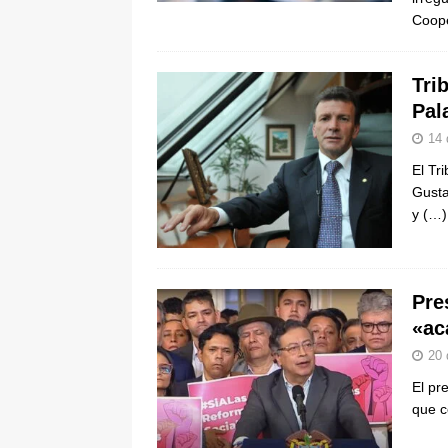
Coop
Tri
Pal
14 
El Tr
Gusta
y
(…)
Pre
«ac
20 
El pr
que c