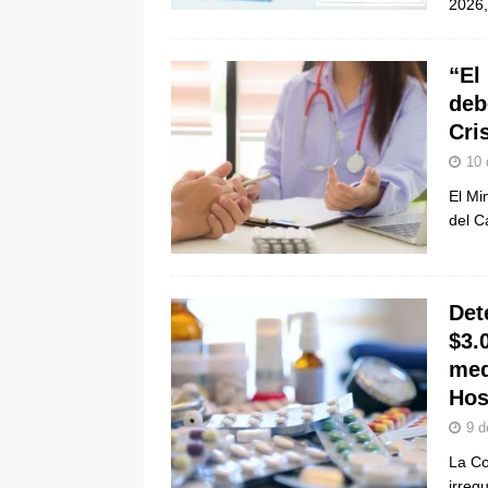
2026,
“El
deb
Cri
10 
El Mi
del C
Det
$3.
med
Hos
9 d
La Co
irreg