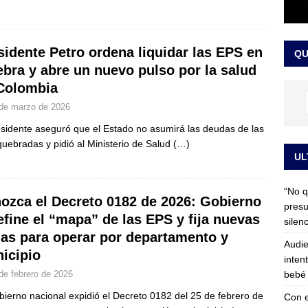
 detrás de la banda presidencial que portará Abelardo De La
el arte de un sastre colombiano reconocido en el mundo
LO
sidente Petro ordena liquidar las EPS en
QU
ebra y abre un nuevo pulso por la salud
Colombia
de marzo de 2026
esidente aseguró que el Estado no asumirá las deudas de las
uebradas y pidió al Ministerio de Salud
(…)
UL
“No q
ozca el Decreto 0182 de 2026: Gobierno
presu
efine el “mapa” de las EPS y fija nuevas
silen
las para operar por departamento y
Audie
icipio
inten
bebé 
de febrero de 2026
bierno nacional expidió el Decreto 0182 del 25 de febrero de
Con e