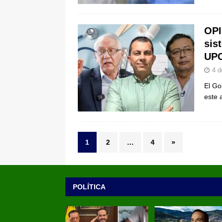
OPI
sis
UPC
4 d
El Go
este 
1
2
…
4
»
POLÍTICA