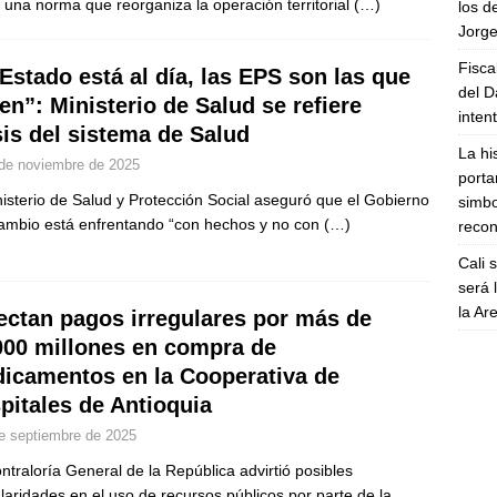
 una norma que reorganiza la operación territorial
(…)
los d
Jorge
Fisca
 Estado está al día, las EPS son las que
del D
en”: Ministerio de Salud se refiere
inten
sis del sistema de Salud
La hi
de noviembre de 2025
porta
nisterio de Salud y Protección Social aseguró que el Gobierno
simbo
ambio está enfrentando “con hechos y no con
(…)
recon
Cali 
será 
la A
ectan pagos irregulares por más de
000 millones en compra de
icamentos en la Cooperativa de
pitales de Antioquia
e septiembre de 2025
ntraloría General de la República advirtió posibles
ularidades en el uso de recursos públicos por parte de la