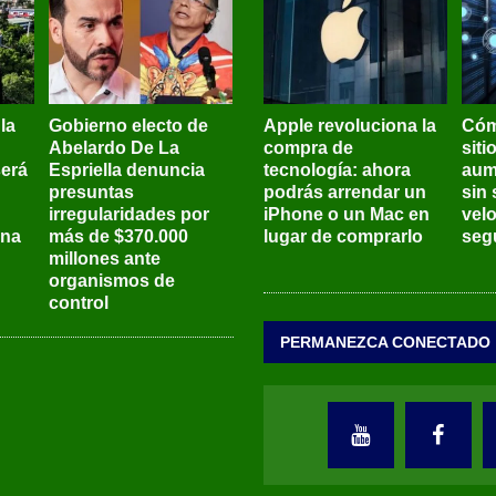
 la
Gobierno electo de
Apple revoluciona la
Cóm
Abelardo De La
compra de
siti
será
Espriella denuncia
tecnología: ahora
aum
presuntas
podrás arrendar un
sin 
irregularidades por
iPhone o un Mac en
vel
ena
más de $370.000
lugar de comprarlo
seg
millones ante
organismos de
control
PERMANEZCA CONECTADO