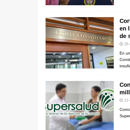
Cor
en 
de 
28 
En un
Const
insuf
Con
mil
22 
Como 
Super