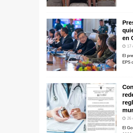
[ 5 de agosto de 2026 ]
La historia
Espriella: tradición, simbolismo y 
Pre
ÚLTIMO
qui
en 
17 
El pr
EPS q
Con
red
reg
mun
26 
El Go