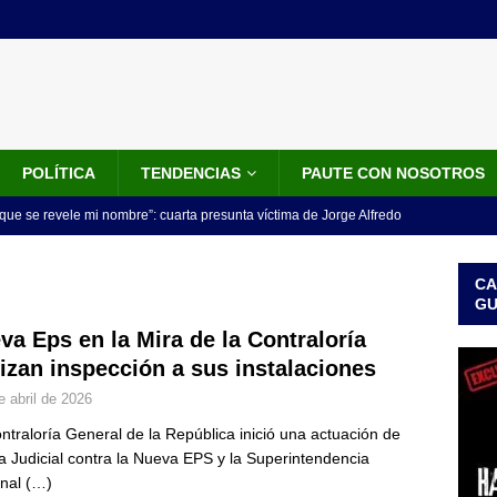
POLÍTICA
TENDENCIAS
PAUTE CON NOSOTROS
que se revele mi nombre”: cuarta presunta víctima de Jorge Alfredo
IALES
CA
iscalía acusó a hombre que habría intentado encubrir el asesinato
G
n accidente de tránsito
JUDICIALES
va Eps en la Mira de la Contraloría
lizan inspección a sus instalaciones
omunicado tres denunciantes entregan los detalles de porque se
e abril de 2026
redo Vargas
JUDICIALES
ntraloría General de la República inició una actuación de
rdena examen toxicológico a exdirectora del Dapre Angie Rodríguez
ía Judicial contra la Nueva EPS y la Superintendencia
enamiento
NOTICIAS
onal
(…)