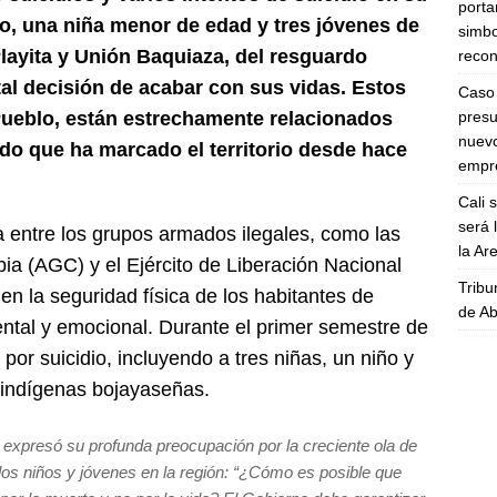
porta
so, una niña menor de edad y tres jóvenes de
simbo
layita y Unión Baquiaza, del resguardo
recon
l decisión de acabar con sus vidas. Estos
Caso 
presu
Pueblo, están estrechamente relacionados
nuevo
ado que ha marcado el territorio desde hace
empre
Cali 
será 
a entre los grupos armados ilegales, como las
la A
a (AGC) y el Ejército de Liberación Nacional
Tribu
n la seguridad física de los habitantes de
de Ab
ntal y emocional. Durante el primer semestre de
por suicidio, incluyendo a tres niñas, un niño y
 indígenas bojayaseñas.
, expresó su profunda preocupación por la creciente ola de
los niños y jóvenes en la región: “¿Cómo es posible que