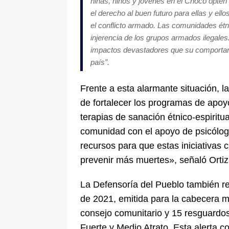
niñas, niños y jóvenes en el Chocó opten 
el derecho al buen futuro para ellas y el
el conflicto armado. Las comunidades ét
injerencia de los grupos armados ilegale
impactos devastadores que su comportami
país”.
Frente a esta alarmante situación, 
de fortalecer los programas de apoyo
terapias de sanación étnico-espiritu
comunidad con el apoyo de psicólogo
recursos para que estas iniciativas 
prevenir más muertes», señaló Ortiz
La Defensoría del Pueblo también re
de 2021, emitida para la cabecera m
consejo comunitario y 15 resguardos
Fuerte y Medio Atrato. Esta alerta 