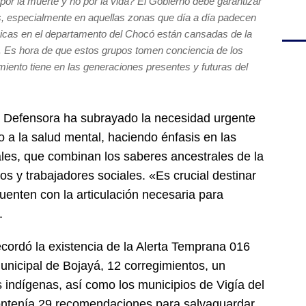
por la muerte y no por la vida? El Gobierno debe garantizar
los, especialmente en aquellas zonas que día a día padecen
nicas en el departamento del Chocó están cansadas de la
s. Es hora de que estos grupos tomen conciencia de los
ento tiene en las generaciones presentes y futuras del
la Defensora ha subrayado la necesidad urgente
 a la salud mental, haciendo énfasis en las
ales, que combinan los saberes ancestrales de la
s y trabajadores sociales. «Es crucial destinar
cuenten con la articulación necesaria para
.
cordó la existencia de la Alerta Temprana 016
unicipal de Bojayá, 12 corregimientos, un
 indígenas, así como los municipios de Vigía del
contenía 29 recomendaciones para salvaguardar