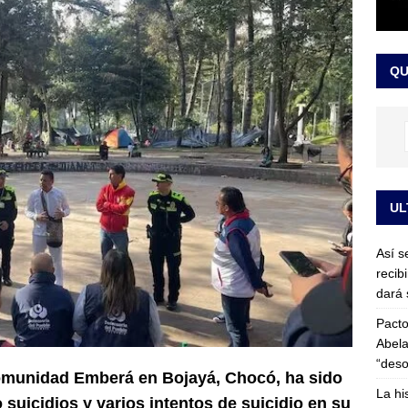
or vinculado al entramado empresarial
JUDICIALES
sta para la posesión presidencial: así será la investidura de Abelardo
QU
LO ÚLTIMO
UL
Así s
recib
dará 
Pacto
Abela
“deso
comunidad Emberá en Bojayá, Chocó, ha sido
La hi
 suicidios y varios intentos de suicidio en su