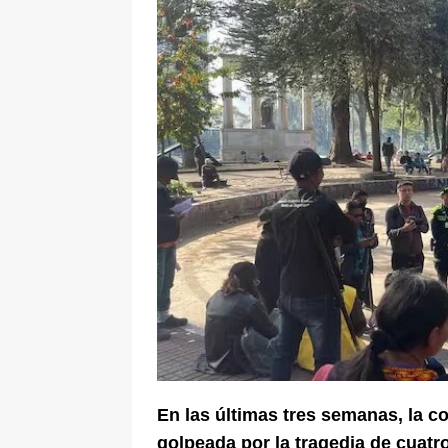
pone bajo la lupa a nuevo proveed
[ 6 de agosto de 2026 ]
Cali se ali
De La Espriella en la Arena USC
En las últimas tres semanas, la 
golpeada por la tragedia de cuatro