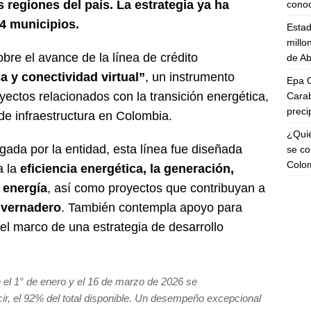
s regiones del país. La estrategia ya ha
cono
4 municipios.
Esta
millo
bre el avance de la línea de crédito
de Ab
 y conectividad virtual”
, un instrumento
Epa C
yectos relacionados con la transición energética,
Carab
preci
 de infraestructura en Colombia.
¿Quié
gada por la entidad, esta línea fue diseñada
se co
Colo
a la
eficiencia energética, la generación,
 energía
, así como proyectos que contribuyan a
nvernadero
. También contempla apoyo para
 el marco de una estrategia de desarrollo
e el 1° de enero y el 16 de marzo de 2026 se
r, el 92% del total disponible. Un desempeño excepcional