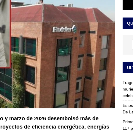
ia fue trasladada de la Escuela de Carabineros a La Picaleña: los
da de Bogotá
JUDICIALES
QU
UL
Trage
murie
celeb
Estos
De La
ero y marzo de 2026 desembolsó más de
Prime
royectos de eficiencia energética, energías
117 p