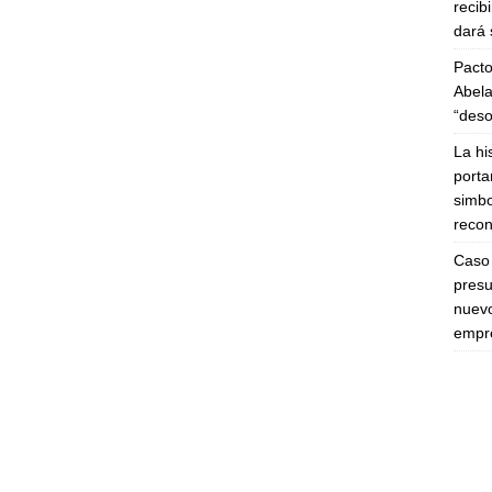
recib
dará 
Pacto
Abela
“deso
La hi
porta
simbo
recon
Caso 
presu
nuevo
empre