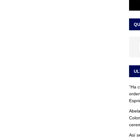
 detrás de la banda presidencial que portará Abelardo De La
el arte de un sastre colombiano reconocido en el mundo
LO
QU
UL
“Ha c
orden
Espri
Abela
Colom
cerem
Así s