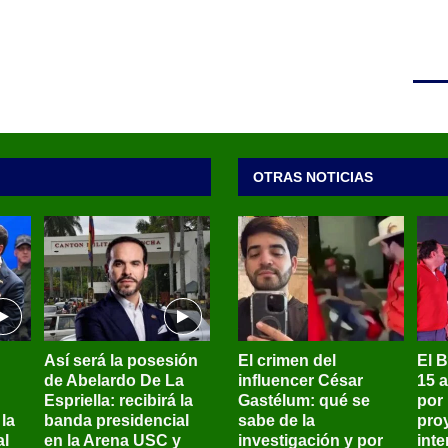
OTRAS NOTICIAS
Así será la posesión
El crimen del
El 
de Abelardo De La
influencer César
15 
Espriella: recibirá la
Gastélum: qué se
por
la
banda presidencial
sabe de la
pro
al
en la Arena USC y
investigación y por
int