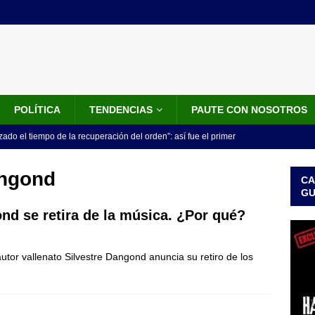
POLÍTICA
TENDENCIAS
PAUTE CON NOSOTROS
do el tiempo de la recuperación del orden”: así fue el primer
lla como presidente de Colombia
JUDICIALES
angond
CA
 la Espriella ya es presidente de Colombia: recibió la banda
G
LO ÚLTIMO
nd se retira de la música. ¿Por qué?
 posesión de Abelardo De La Espriella: recibirá la banda presidencial
utor vallenato Silvestre Dangond anuncia su retiro de los
iscurso en el Cantón Pichincha
LO ÚLTIMO
rico no asistirá a la posesión de Abelardo de la Espriella y llama a
l Congreso
LO ÚLTIMO