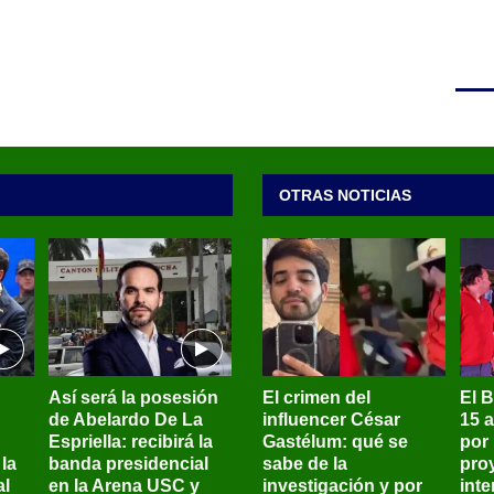
OTRAS NOTICIAS
Así será la posesión
El crimen del
El 
de Abelardo De La
influencer César
15 
Espriella: recibirá la
Gastélum: qué se
por
la
banda presidencial
sabe de la
pro
al
en la Arena USC y
investigación y por
int