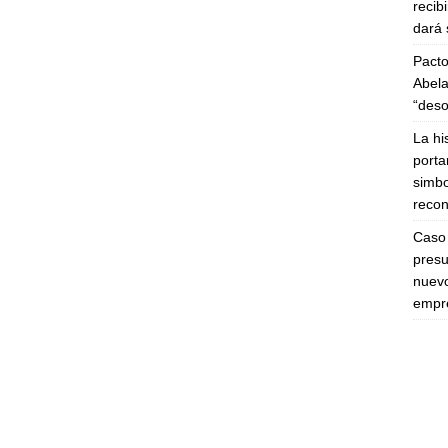
recib
dará 
Pacto
Abela
“deso
La hi
porta
simbo
recon
Caso 
presu
nuevo
empre