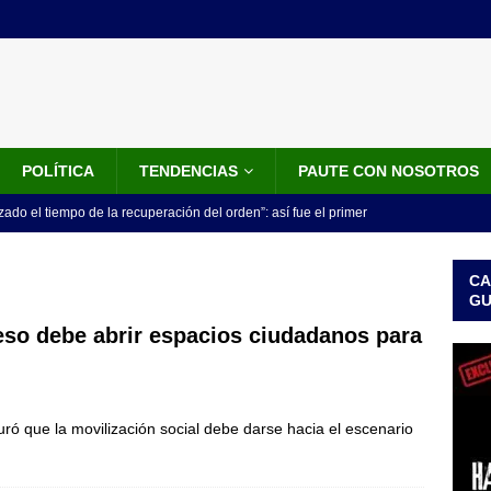
POLÍTICA
TENDENCIAS
PAUTE CON NOSOTROS
do el tiempo de la recuperación del orden”: así fue el primer
lla como presidente de Colombia
JUDICIALES
CA
 la Espriella ya es presidente de Colombia: recibió la banda
G
LO ÚLTIMO
so debe abrir espacios ciudadanos para
 posesión de Abelardo De La Espriella: recibirá la banda presidencial
iscurso en el Cantón Pichincha
LO ÚLTIMO
ó que la movilización social debe darse hacia el escenario
rico no asistirá a la posesión de Abelardo de la Espriella y llama a
l Congreso
LO ÚLTIMO