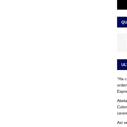
 detrás de la banda presidencial que portará Abelardo De La
el arte de un sastre colombiano reconocido en el mundo
LO
QU
UL
“Ha c
orden
Espri
Abela
Colom
cerem
Así s