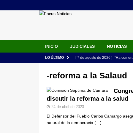
INICIO
JUDICIALES
NOTICIAS
LO ÚLTIMO
[ 7 de agosto de 2026 ]
“Ha comenza
discurso de Abelardo de la Esprie
-reforma a la Salaud
[ 7 de agosto de 2026 ]
Abelardo de
presidencial en ceremonia en Cali
Congre
discutir la reforma a la salud
[ 6 de agosto de 2026 ]
Así será la
24 de abril de 2023
en la Arena USC y dará su primer d
El Defensor del Pueblo Carlos Camargo asegur
[ 6 de agosto de 2026 ]
Pacto Histó
natural de la democracia
(…)
una “desobediencia civil” desde e