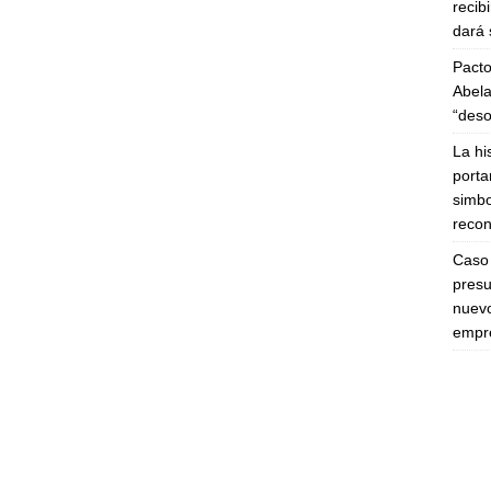
recib
dará 
Pacto
Abela
“deso
La hi
porta
simbo
recon
Caso 
presu
nuevo
empre