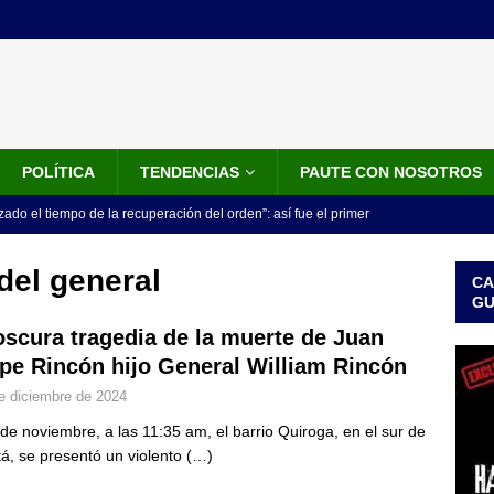
POLÍTICA
TENDENCIAS
PAUTE CON NOSOTROS
do el tiempo de la recuperación del orden”: así fue el primer
lla como presidente de Colombia
JUDICIALES
 del general
CA
 la Espriella ya es presidente de Colombia: recibió la banda
G
LO ÚLTIMO
oscura tragedia de la muerte de Juan
ipe Rincón hijo General William Rincón
 posesión de Abelardo De La Espriella: recibirá la banda presidencial
e diciembre de 2024
iscurso en el Cantón Pichincha
LO ÚLTIMO
 de noviembre, a las 11:35 am, el barrio Quiroga, en el sur de
rico no asistirá a la posesión de Abelardo de la Espriella y llama a
á, se presentó un violento
(…)
l Congreso
LO ÚLTIMO