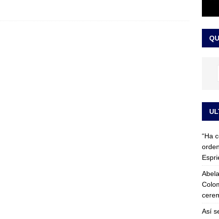
 detrás de la banda presidencial que portará Abelardo De La
el arte de un sastre colombiano reconocido en el mundo
LO
QU
UL
“Ha c
orden
Espri
Abela
Colom
cerem
Así s