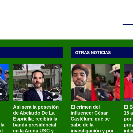
OTRAS NOTICIAS
Así será la posesión
El crimen del
El 
de Abelardo De La
influencer César
15 
Espriella: recibirá la
Gastélum: qué se
por
la
banda presidencial
sabe de la
pro
al
en la Arena USC y
investigación y por
int