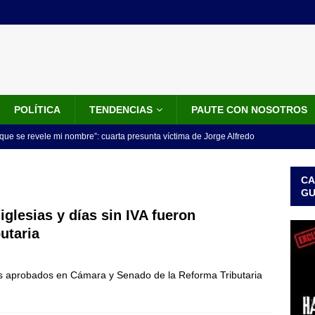
POLÍTICA
TENDENCIAS
PAUTE CON NOSOTROS
que se revele mi nombre”: cuarta presunta víctima de Jorge Alfredo
IALES
CA
iscalía acusó a hombre que habría intentado encubrir el asesinato
G
n accidente de tránsito
JUDICIALES
iglesias y días sin IVA fueron
utaria
omunicado tres denunciantes entregan los detalles de porque se
redo Vargas
JUDICIALES
tos aprobados en Cámara y Senado de la Reforma Tributaria
rdena examen toxicológico a exdirectora del Dapre Angie Rodríguez
enamiento
NOTICIAS