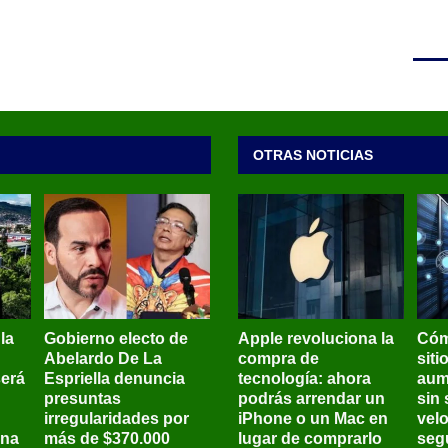
OTRAS NOTICIAS
 la
Gobierno electo de
Apple revoluciona la
Cóm
Abelardo De La
compra de
siti
será
Espriella denuncia
tecnología: ahora
aum
presuntas
podrás arrendar un
sin 
irregularidades por
iPhone o un Mac en
vel
ena
más de $370.000
lugar de comprarlo
seg