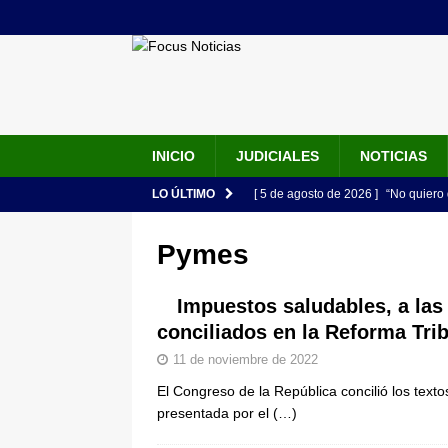
INICIO
JUDICIALES
NOTICIAS
LO ÚLTIMO
[ 5 de agosto de 2026 ]
“No quiero 
Vargas rompe el silencio
JUDIC
Pymes
[ 5 de agosto de 2026 ]
Audiencia F
de su esposa y su bebé simulando u
Impuestos saludables, a las 
conciliados en la Reforma Trib
[ 5 de agosto de 2026 ]
Con este c
11 de noviembre de 2022
apartan del juicio contra Jorge Alf
El Congreso de la República concilió los tex
[ 5 de agosto de 2026 ]
Fiscalía o
presentada por el
(…)
tras denuncia de intento de enven