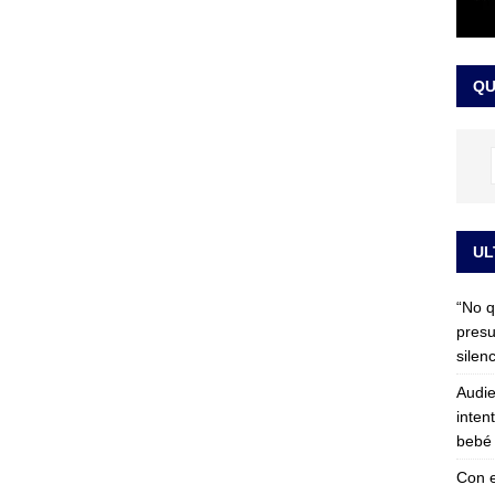
 detrás de la banda presidencial que portará Abelardo De La
el arte de un sastre colombiano reconocido en el mundo
LO
QU
UL
“No q
presu
silen
Audie
inten
bebé 
Con e