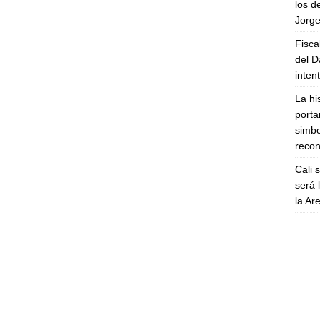
los d
Jorge
Fisca
del D
inten
La hi
porta
simbo
recon
Cali 
será 
la A