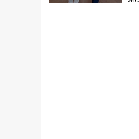
del
(