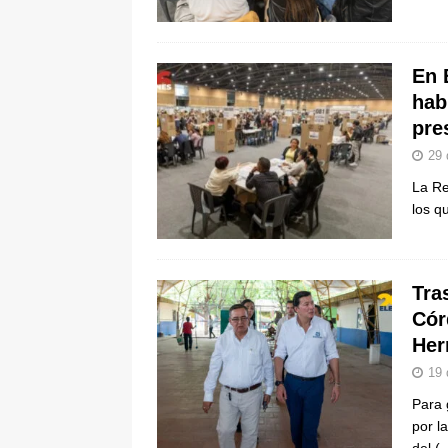
De La Espriella en la Arena USC
[ 6 de agosto de 2026 ]
Tribunal ni
En 
en Cali
JUDICIALES
hab
pre
29 
La Re
los q
Tra
Cór
Her
19 
Para 
por l