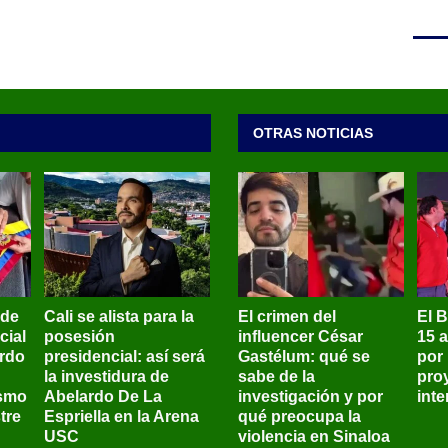
OTRAS NOTICIAS
 de
Cali se alista para la
El crimen del
El 
cial
posesión
influencer César
15 
ardo
presidencial: así será
Gastélum: qué se
por
la investidura de
sabe de la
pro
ismo
Abelardo De La
investigación y por
int
tre
Espriella en la Arena
qué preocupa la
USC
violencia en Sinaloa