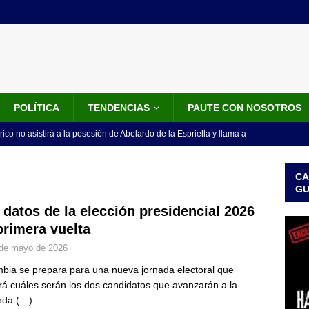
POLÍTICA
TENDENCIAS
PAUTE CON NOSOTROS
rico no asistirá a la posesión de Abelardo de la Espriella y llama a
l Congreso
LO ÚLTIMO
CA
 detrás de la banda presidencial que portará Abelardo De La
G
el arte de un sastre colombiano reconocido en el mundo
LO
 datos de la elección presidencial 2026
primera vuelta
de mayo de 2026
ink: Fiscalía amplía investigación por presunto lavado de activos y
bia se prepara para una nueva jornada electoral que
or vinculado al entramado empresarial
JUDICIALES
irá cuáles serán los dos candidatos que avanzarán a la
sta para la posesión presidencial: así será la investidura de Abelardo
nda
(…)