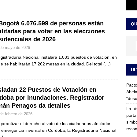
LO ÚLTIMO
ega medida cautelar sobre la posesión de Abelardo de la Espriella
Bogotá 6.076.599 de personas están
QU
ilitadas para votar en las elecciones
sidenciales de 2026
de mayo de 2026
gistraduría Nacional instalará 1.083 puestos de votación, en
ue se habilitarán 17.262 mesas en la ciudad. Del total
(…)
UL
Pacto
sladan 22 Puestos de Votación en
Abela
doba por Inundaciones. Registrador
“deso
nán Penagos da detalles
La hi
de febrero de 2026
porta
simbo
garantizar el derecho al voto de los ciudadanos afectados
recon
a emergencia invernal en Córdoba, la Registraduría Nacional