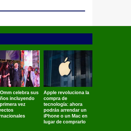
BOmm celebra sus
Apple revoluciona la
años incluyendo
compra de
 primera vez
tecnología: ahora
yectos
podrás arrendar un
ernacionales
iPhone o un Mac en
lugar de comprarlo