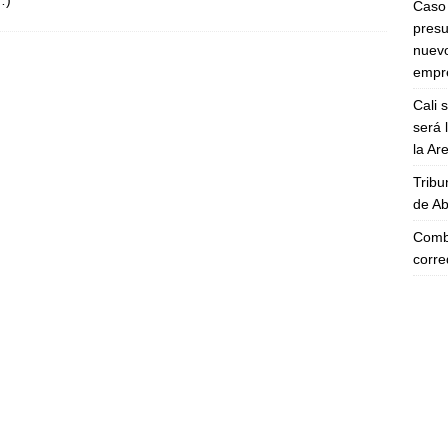
…)
Caso 
presu
nuevo
empre
Cali 
será 
la A
Tribu
de Ab
Comba
corre