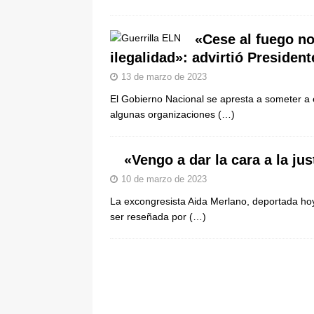
[ 8 de agosto de 2026 ]
Epa Colomb
episodios que precipitaron su sali
«Cese al fuego no
ilegalidad»: advirtió President
13 de marzo de 2023
El Gobierno Nacional se apresta a someter a 
algunas organizaciones
(…)
«Vengo a dar la cara a la ju
10 de marzo de 2023
La excongresista Aida Merlano, deportada ho
ser reseñada por
(…)