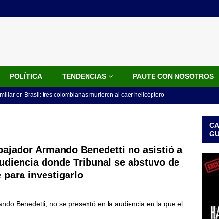
POLÍTICA
TENDENCIAS
PAUTE CON NOSOTROS
miliar en Brasil: tres colombianas murieron al caer helicóptero
años
INTERNACIONALES
CA
os 18 ministros que posesionó Abelardo De La Espriella: nombres,
G
ajador Armando Benedetti no asistió a
audiencia donde Tribunal se abstuvo de
isión de De La Espriella: trasladan a 117 presos de alto perfil; estos
 para investigarlo
ICIALES
idos anuncia paquete de US$1.000 millones para fortalecer la
do Benedetti, no se presentó en la audiencia en la que el
 de la Espriella
LO ÚLTIMO