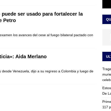
ia fue trasladada de la Escuela de Carabineros a La Picaleña: los
da de Bogotá
 puede ser usado para fortalecer la
JUDICIALES
QU
e Petro
examen los avances del cese al fuego bilateral pactado con
sticia»: Aida Merlano
UL
Trage
y desde Venezuela, dijo a su regreso a Colombia y luego de
murie
celeb
Estos
De La
Prime
117 p