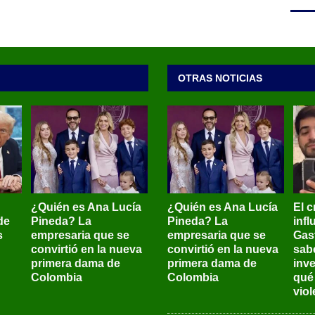
OTRAS NOTICIAS
¿Quién es Ana Lucía
¿Quién es Ana Lucía
El c
de
Pineda? La
Pineda? La
inf
s
empresaria que se
empresaria que se
Gas
convirtió en la nueva
convirtió en la nueva
sab
primera dama de
primera dama de
inve
Colombia
Colombia
qué
viol