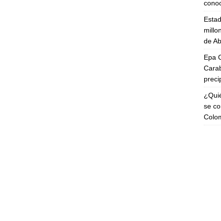
cono
Esta
millo
de Ab
Epa C
Carab
preci
¿Quié
se co
Colo