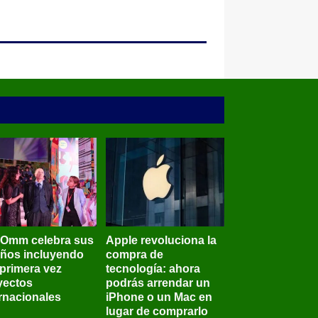
BOmm celebra sus
Apple revoluciona la
años incluyendo
compra de
 primera vez
tecnología: ahora
yectos
podrás arrendar un
ernacionales
iPhone o un Mac en
lugar de comprarlo