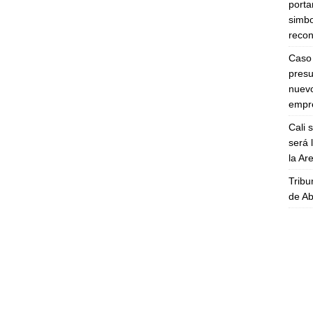
porta
simbo
recon
Caso 
presu
nuevo
empre
Cali 
será 
la A
Tribu
de Ab