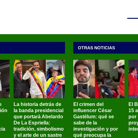
OTRAS NOTICIAS
o
La historia detrás de
El crimen del
El 
sión
la banda presidencial
influencer César
15 
que portará Abelardo
Gastélum: qué se
por
De La Espriella:
sabe de la
pro
ia
tradición, simbolismo
investigación y por
int
y el arte de un sastre
qué preocupa la