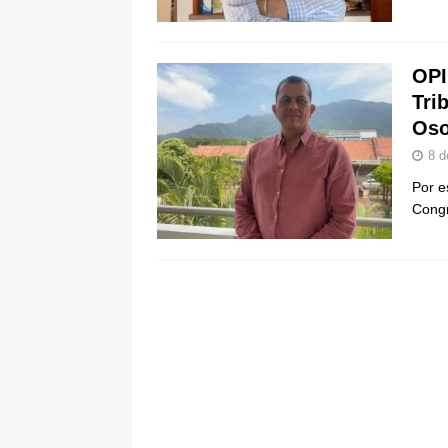
pone bajo la lupa a nuevo proveed
[ 6 de agosto de 2026 ]
Cali se ali
OPI
De La Espriella en la Arena USC
Tri
Oso
8 d
Por e
Congr