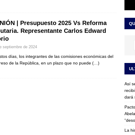
or vinculado al entramado empresarial
JUDICIALES
sta para la posesión presidencial: así será la investidura de Abelardo
NIÓN | Presupuesto 2025 Vs Reforma
QU
LO ÚLTIMO
butaria. Representante Carlos Edward
rio
e septiembre de 2024
stos días, los integrantes de las comisiones económicas del
eso de la República, en un plazo que no puede
(…)
UL
Así s
recib
dará 
Pacto
Abela
“deso
La hi