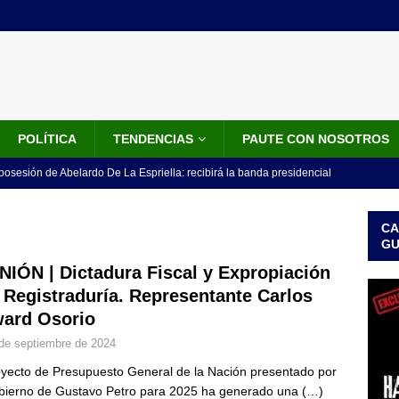
POLÍTICA
TENDENCIAS
PAUTE CON NOSOTROS
 posesión de Abelardo De La Espriella: recibirá la banda presidencial
iscurso en el Cantón Pichincha
LO ÚLTIMO
CA
rico no asistirá a la posesión de Abelardo de la Espriella y llama a
G
l Congreso
LO ÚLTIMO
NIÓN | Dictadura Fiscal y Expropiación
a Registraduría. Representante Carlos
 detrás de la banda presidencial que portará Abelardo De La
ard Osorio
el arte de un sastre colombiano reconocido en el mundo
LO
de septiembre de 2024
oyecto de Presupuesto General de la Nación presentado por
ink: Fiscalía amplía investigación por presunto lavado de activos y
bierno de Gustavo Petro para 2025 ha generado una
(…)