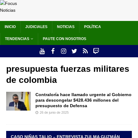
INICIO
JUDICIALES
NOTICIAS
POLÍTICA
TENDENCIAS
PAUTE CON NOSOTROS
presupuesta fuerzas militares
de colombia
Contraloría hace llamado urgente al Gobierno
para descongelar $428.436 millones del
presupuesto de Defensa
26 de junio de 2025
CASO NIÑAS TALIO – ENTREVISTA ZULMA GUZMÁN