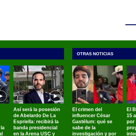
OTRAS NOTICIAS
Así será la posesión
El crimen del
El 
de Abelardo De La
influencer César
15 
Espriella: recibirá la
Gastélum: qué se
por
la
banda presidencial
sabe de la
pro
al
en la Arena USC y
investigación y por
int