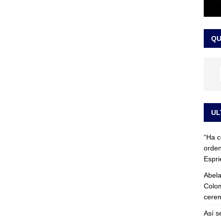
 detrás de la banda presidencial que portará Abelardo De La
el arte de un sastre colombiano reconocido en el mundo
LO
QU
UL
“Ha c
orden
Espri
Abela
Colom
cerem
Así s