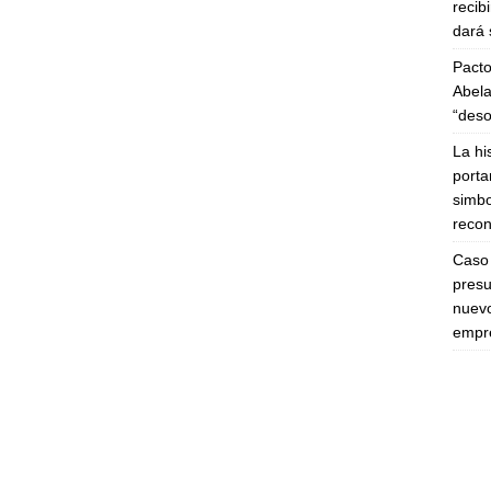
recib
dará 
Pacto
Abela
“deso
La hi
porta
simbo
recon
Caso 
presu
nuevo
empre