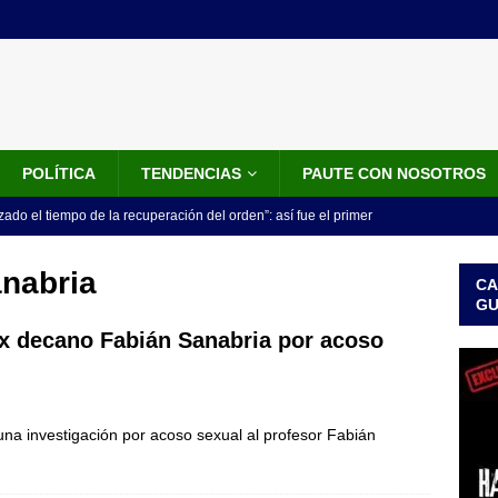
POLÍTICA
TENDENCIAS
PAUTE CON NOSOTROS
do el tiempo de la recuperación del orden”: así fue el primer
lla como presidente de Colombia
JUDICIALES
anabria
CA
 la Espriella ya es presidente de Colombia: recibió la banda
G
LO ÚLTIMO
ex decano Fabián Sanabria por acoso
 posesión de Abelardo De La Espriella: recibirá la banda presidencial
iscurso en el Cantón Pichincha
LO ÚLTIMO
na investigación por acoso sexual al profesor Fabián
rico no asistirá a la posesión de Abelardo de la Espriella y llama a
l Congreso
LO ÚLTIMO