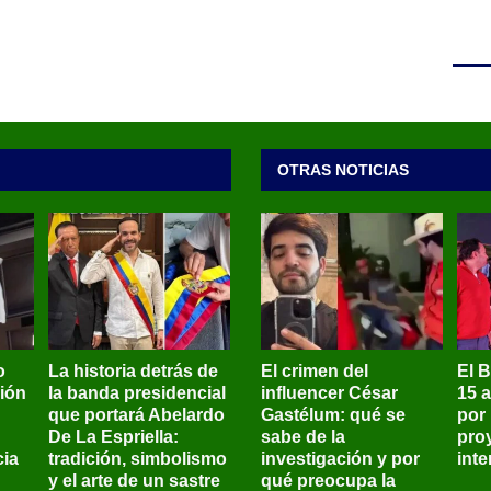
OTRAS NOTICIAS
o
La historia detrás de
El crimen del
El 
sión
la banda presidencial
influencer César
15 
que portará Abelardo
Gastélum: qué se
por
De La Espriella:
sabe de la
pro
ia
tradición, simbolismo
investigación y por
int
y el arte de un sastre
qué preocupa la