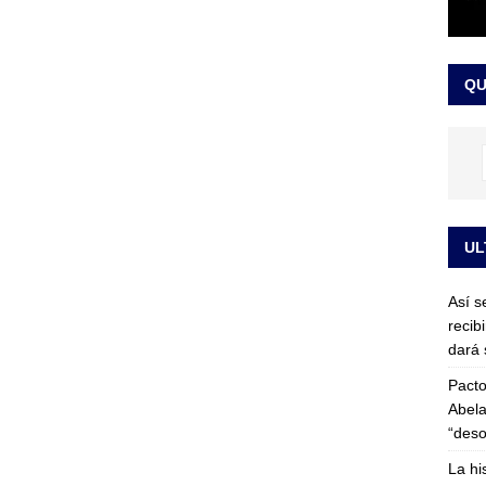
or vinculado al entramado empresarial
JUDICIALES
sta para la posesión presidencial: así será la investidura de Abelardo
QU
LO ÚLTIMO
UL
Así s
recib
dará 
Pacto
Abela
“deso
La hi