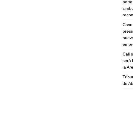
porta
simbo
recon
Caso 
presu
nuevo
empre
Cali 
será 
la A
Tribu
de Ab