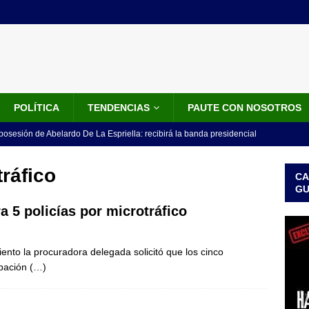
POLÍTICA
TENDENCIAS
PAUTE CON NOSOTROS
 posesión de Abelardo De La Espriella: recibirá la banda presidencial
iscurso en el Cantón Pichincha
LO ÚLTIMO
tráfico
CA
rico no asistirá a la posesión de Abelardo de la Espriella y llama a
G
l Congreso
LO ÚLTIMO
a 5 policías por microtráfico
 detrás de la banda presidencial que portará Abelardo De La
nto la procuradora delegada solicitó que los cinco
el arte de un sastre colombiano reconocido en el mundo
LO
ipación
(…)
ink: Fiscalía amplía investigación por presunto lavado de activos y