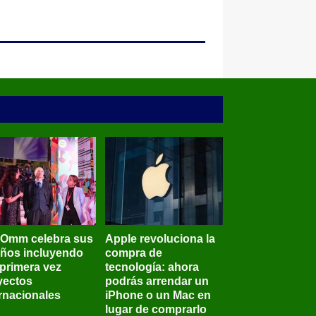
BOmm celebra sus
Apple revoluciona la
años incluyendo
compra de
 primera vez
tecnología: ahora
yectos
podrás arrendar un
ernacionales
iPhone o un Mac en
lugar de comprarlo