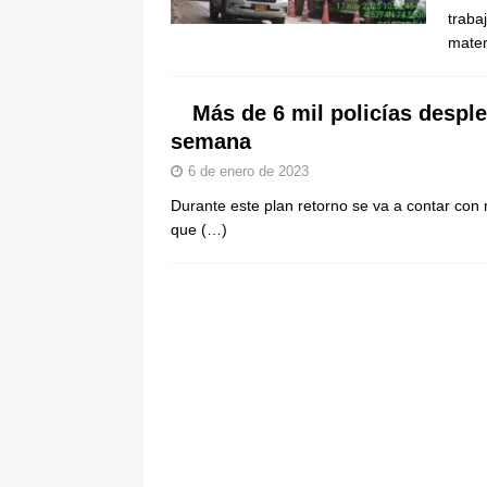
traba
pone bajo la lupa a nuevo proveed
mater
[ 6 de agosto de 2026 ]
Cali se ali
De La Espriella en la Arena USC
Más de 6 mil policías despl
semana
6 de enero de 2023
Durante este plan retorno se va a contar con 
que
(…)