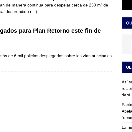
jan de manera continua para despejar cerca de 250 m³ de
or vinculado al entramado empresarial
JUDICIALES
ial desprendido
(…)
sta para la posesión presidencial: así será la investidura de Abelardo
QU
LO ÚLTIMO
egados para Plan Retorno este fin de
más de 6 mil policías desplegados sobre las vías principales
UL
Así s
recib
dará 
Pacto
Abela
“deso
La hi