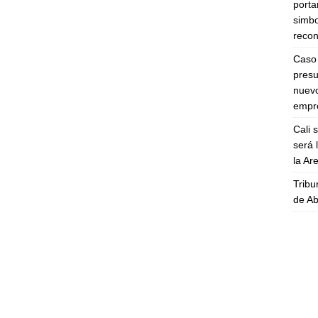
porta
simbo
recon
Caso 
presu
nuevo
empre
Cali 
será 
la A
Tribu
de Ab