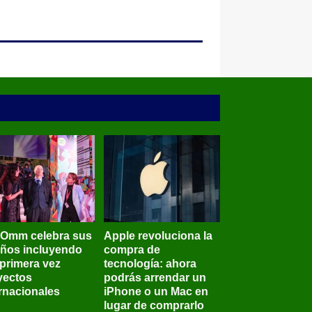
BOmm celebra sus
Apple revoluciona la
años incluyendo
compra de
 primera vez
tecnología: ahora
yectos
podrás arrendar un
ernacionales
iPhone o un Mac en
lugar de comprarlo