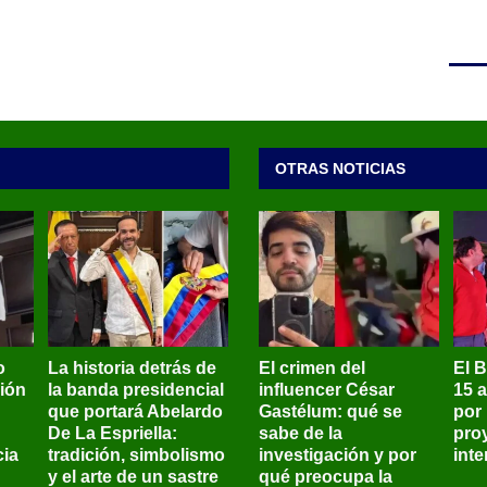
OTRAS NOTICIAS
o
La historia detrás de
El crimen del
El 
sión
la banda presidencial
influencer César
15 
que portará Abelardo
Gastélum: qué se
por
De La Espriella:
sabe de la
pro
ia
tradición, simbolismo
investigación y por
int
y el arte de un sastre
qué preocupa la