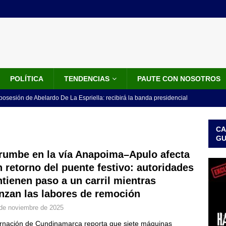
POLÍTICA
TENDENCIAS
PAUTE CON NOSOTROS
 posesión de Abelardo De La Espriella: recibirá la banda presidencial
iscurso en el Cantón Pichincha
LO ÚLTIMO
CA
rico no asistirá a la posesión de Abelardo de la Espriella y llama a
G
l Congreso
LO ÚLTIMO
rumbe en la vía Anapoima–Apulo afecta
n retorno del puente festivo: autoridades
 detrás de la banda presidencial que portará Abelardo De La
tienen paso a un carril mientras
el arte de un sastre colombiano reconocido en el mundo
LO
nzan las labores de remoción
de noviembre de 2025
ink: Fiscalía amplía investigación por presunto lavado de activos y
nación de Cundinamarca reporta que siete máquinas