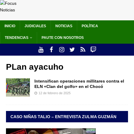
INICIO
JUDICIALES
NOTICIAS
POLÍTICA
TENDENCIAS
PAUTE CON NOSOTROS
PLan ayacuho
Intensifican operaciones millitares contra el
ELN «Clan del golfo» en el Chocó
12 de febrero de 2025
CASO NIÑAS TALIO – ENTREVISTA ZULMA GUZMÁN