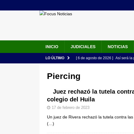
INICIO
JUDICIALES
NOTICIAS
LO ÚLTIMO
[ 6 de agosto de 2026 ]
Así será la
en la Arena USC y dará su primer d
Piercing
[ 6 de agosto de 2026 ]
Pacto Histó
una “desobediencia civil” desde e
Juez rechazó la tutela contr
colegio del Huila
[ 6 de agosto de 2026 ]
La historia
17 de febrero de 2023
Espriella: tradición, simbolismo y 
Un juez de Rivera rechazó la tutela contra las
ÚLTIMO
(…)
[ 6 de agosto de 2026 ]
Caso Lili P