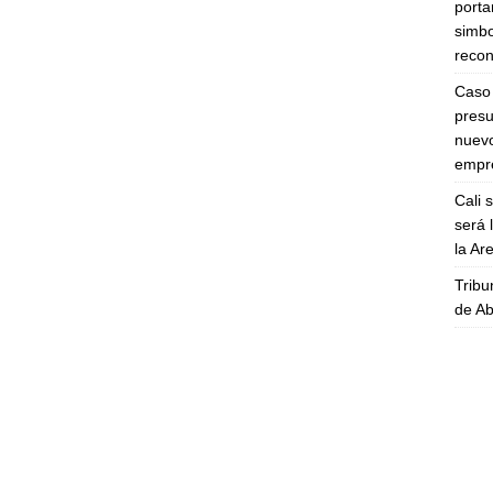
porta
simbo
recon
Caso 
presu
nuevo
empre
Cali 
será 
la A
Tribu
de Ab