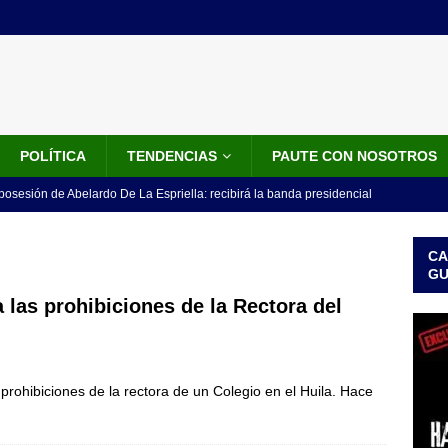
POLÍTICA
TENDENCIAS
PAUTE CON NOSOTROS
 posesión de Abelardo De La Espriella: recibirá la banda presidencial
iscurso en el Cantón Pichincha
LO ÚLTIMO
CA
rico no asistirá a la posesión de Abelardo de la Espriella y llama a
G
l Congreso
LO ÚLTIMO
a las prohibiciones de la Rectora del
 detrás de la banda presidencial que portará Abelardo De La
el arte de un sastre colombiano reconocido en el mundo
LO
 prohibiciones de la rectora de un Colegio en el Huila. Hace
ink: Fiscalía amplía investigación por presunto lavado de activos y