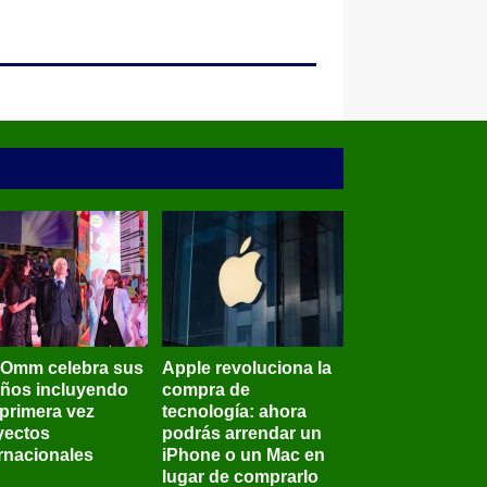
BOmm celebra sus
Apple revoluciona la
años incluyendo
compra de
 primera vez
tecnología: ahora
yectos
podrás arrendar un
ernacionales
iPhone o un Mac en
lugar de comprarlo