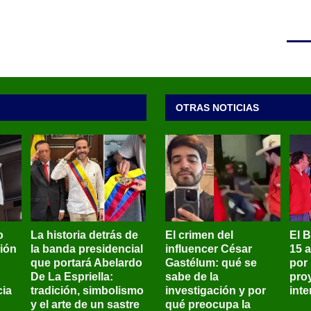
OTRAS NOTICIAS
o
La historia detrás de
El crimen del
El 
sión
la banda presidencial
influencer César
15 
que portará Abelardo
Gastélum: qué se
por
De La Espriella:
sabe de la
pro
ia
tradición, simbolismo
investigación y por
int
y el arte de un sastre
qué preocupa la