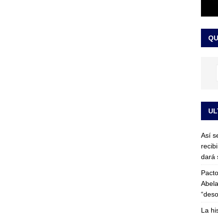
or vinculado al entramado empresarial
JUDICIALES
sta para la posesión presidencial: así será la investidura de Abelardo
QU
LO ÚLTIMO
UL
Así s
recib
dará 
Pacto
Abela
“deso
La hi