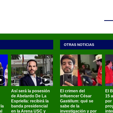
OTRAS NOTICIAS
Así será la posesión
El crimen del
El 
de Abelardo De La
influencer César
15 
Espriella: recibirá la
Gastélum: qué se
por
la
banda presidencial
sabe de la
pro
al
en la Arena USC y
investigación y por
int