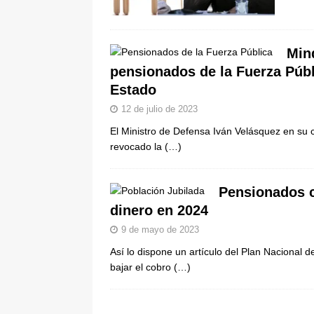
[ 6 de agosto de 2026 ]
La historia
Espriella: tradición, simbolismo y 
Min
ÚLTIMO
pensionados de la Fuerza Públ
Estado
12 de julio de 2023
El Ministro de Defensa Iván Velásquez en su 
revocado la
(…)
Pensionados c
dinero en 2024
9 de mayo de 2023
Así lo dispone un artículo del Plan Nacional 
bajar el cobro
(…)