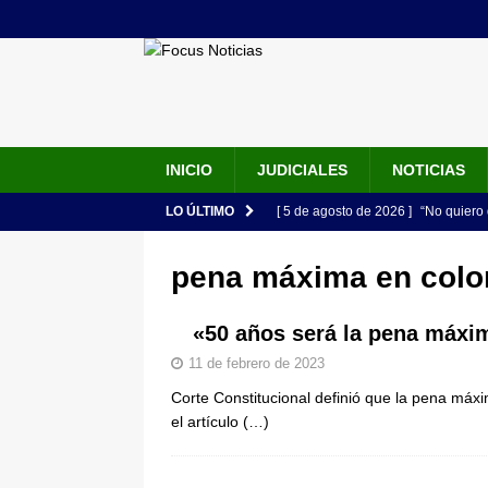
INICIO
JUDICIALES
NOTICIAS
LO ÚLTIMO
[ 5 de agosto de 2026 ]
“No quiero 
Vargas rompe el silencio
JUDIC
pena máxima en col
[ 5 de agosto de 2026 ]
Audiencia F
de su esposa y su bebé simulando u
«50 años será la pena máxi
[ 5 de agosto de 2026 ]
Con este c
11 de febrero de 2023
Corte Constitucional definió que la pena má
apartan del juicio contra Jorge Alf
el artículo
(…)
[ 5 de agosto de 2026 ]
Fiscalía o
tras denuncia de intento de enven