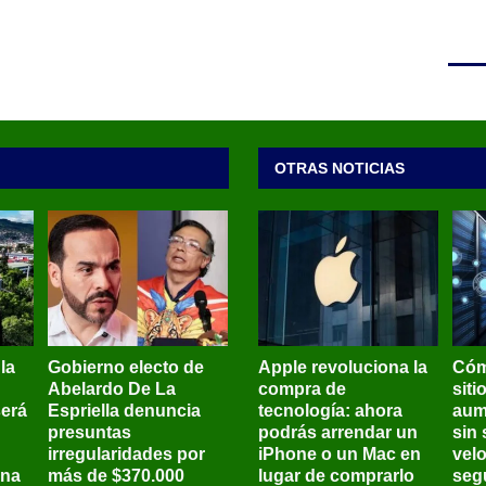
OTRAS NOTICIAS
 la
Gobierno electo de
Apple revoluciona la
Cóm
Abelardo De La
compra de
siti
será
Espriella denuncia
tecnología: ahora
aum
presuntas
podrás arrendar un
sin 
irregularidades por
iPhone o un Mac en
vel
ena
más de $370.000
lugar de comprarlo
seg