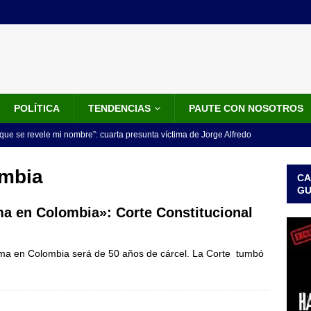
POLÍTICA
TENDENCIAS
PAUTE CON NOSOTROS
que se revele mi nombre”: cuarta presunta víctima de Jorge Alfredo
IALES
ombia
CA
iscalía acusó a hombre que habría intentado encubrir el asesinato
G
n accidente de tránsito
JUDICIALES
ma en Colombia»: Corte Constitucional
omunicado tres denunciantes entregan los detalles de porque se
xima en Colombia será de 50 años de cárcel. La Corte tumbó
redo Vargas
JUDICIALES
rdena examen toxicológico a exdirectora del Dapre Angie Rodríguez
enamiento
NOTICIAS