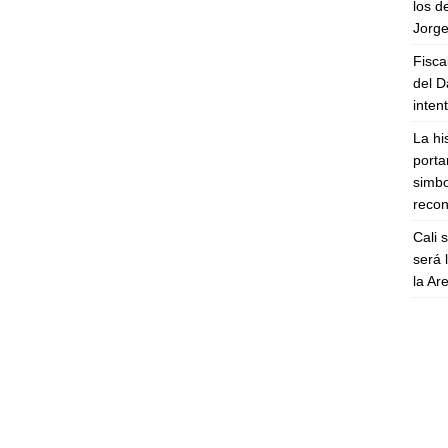
los d
Jorge
Fisca
del D
inten
La hi
porta
simbo
recon
Cali 
será 
la A