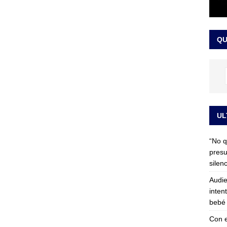
 detrás de la banda presidencial que portará Abelardo De La
el arte de un sastre colombiano reconocido en el mundo
LO
QU
UL
“No q
presu
silen
Audie
inten
bebé 
Con e