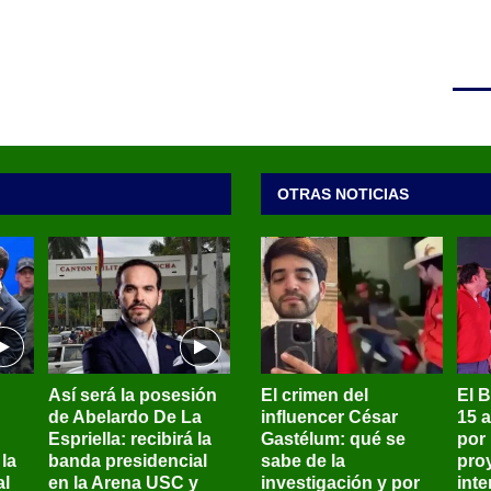
OTRAS NOTICIAS
Así será la posesión
El crimen del
El 
de Abelardo De La
influencer César
15 
Espriella: recibirá la
Gastélum: qué se
por
la
banda presidencial
sabe de la
pro
al
en la Arena USC y
investigación y por
int