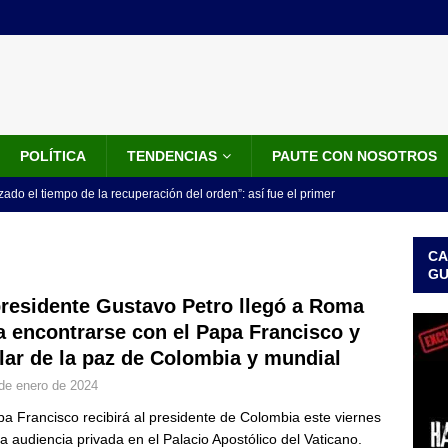
POLÍTICA
TENDENCIAS
PAUTE CON NOSOTROS
do el tiempo de la recuperación del orden”: así fue el primer
lla como presidente de Colombia
JUDICIALES
CA
 la Espriella ya es presidente de Colombia: recibió la banda
G
LO ÚLTIMO
presidente Gustavo Petro llegó a Roma
a encontrarse con el Papa Francisco y
 posesión de Abelardo De La Espriella: recibirá la banda presidencial
lar de la paz de Colombia y mundial
iscurso en el Cantón Pichincha
LO ÚLTIMO
de enero de 2024
rico no asistirá a la posesión de Abelardo de la Espriella y llama a
pa Francisco recibirá al presidente de Colombia este viernes
l Congreso
LO ÚLTIMO
a audiencia privada en el Palacio Apostólico del Vaticano.