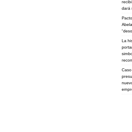
recib
dará 
Pacto
Abela
“deso
La hi
porta
simbo
recon
Caso 
presu
nuevo
empre