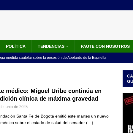
POLÍTICA
TENDENCIAS
PAUTE CON NOSOTROS
ega medida cautelar sobre la posesión de Abelardo de la Espriella
CA
tre Ejército y disidencias paralizan corredor entre Cauca y Valle
G
te médico: Miguel Uribe continúa en
dición clínica de máxima gravedad
el influencer César Gastélum: qué se sabe de la investigación y por
de junio de 2025
loa
ENTRETENIMIENTO
ndación Santa Fe de Bogotá emitió este martes un nuevo
en cuenta regresiva para la posesión presidencial de Abelardo De La
 médico sobre el estado de salud del senador
(…)
ca y día sin carro
LO ÚLTIMO