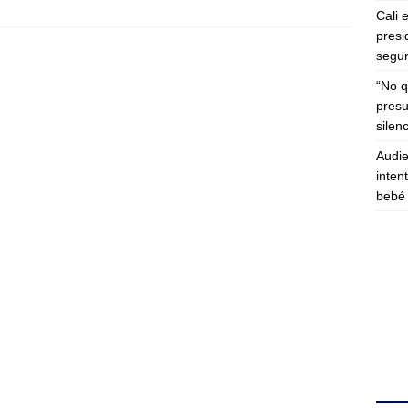
Cali 
presi
segur
“No q
presu
silen
Audie
inten
bebé 