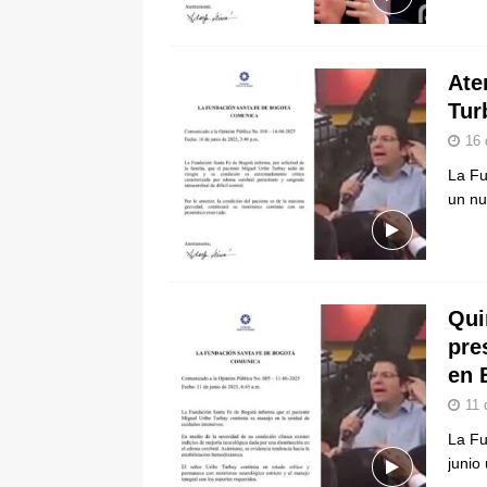
[ 5 de agosto de 2026 ]
“No quiero 
Vargas rompe el silencio
JUDIC
Ate
Tur
16 
La Fu
un nu
Qui
pre
en 
11 
La Fu
junio