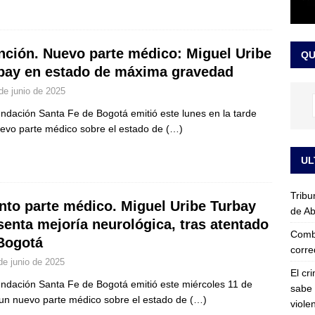
que se revele mi nombre”: cuarta presunta víctima de Jorge Alfredo
IALES
nción. Nuevo parte médico: Miguel Uribe
QU
bay en estado de máxima gravedad
de junio de 2025
ndación Santa Fe de Bogotá emitió este lunes en la tarde
evo parte médico sobre el estado de
(…)
UL
Tribu
nto parte médico. Miguel Uribe Turbay
de Ab
senta mejoría neurológica, tras atentado
Comba
Bogotá
corre
de junio de 2025
El cr
ndación Santa Fe de Bogotá emitió este miércoles 11 de
sabe 
 un nuevo parte médico sobre el estado de
(…)
viole