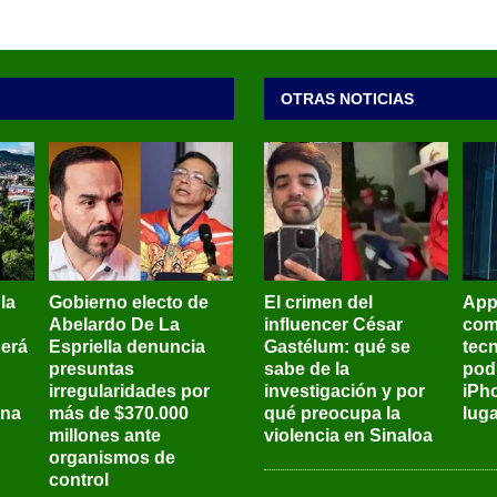
OTRAS NOTICIAS
 la
Gobierno electo de
El crimen del
App
Abelardo De La
influencer César
com
será
Espriella denuncia
Gastélum: qué se
tec
presuntas
sabe de la
pod
irregularidades por
investigación y por
iPh
ena
más de $370.000
qué preocupa la
lug
millones ante
violencia en Sinaloa
organismos de
control