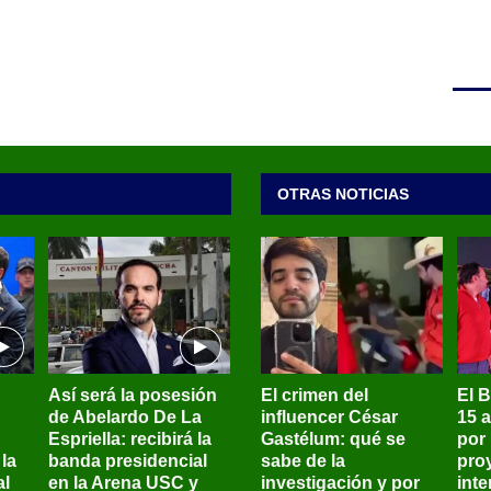
OTRAS NOTICIAS
Así será la posesión
El crimen del
El 
de Abelardo De La
influencer César
15 
Espriella: recibirá la
Gastélum: qué se
por
la
banda presidencial
sabe de la
pro
al
en la Arena USC y
investigación y por
int