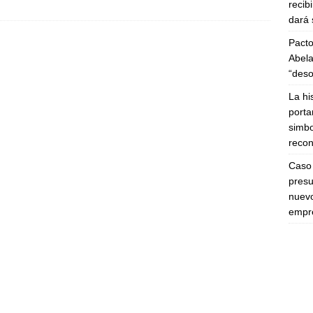
recib
dará 
Pacto
Abela
“deso
La hi
porta
simbo
recon
Caso 
presu
nuevo
empre