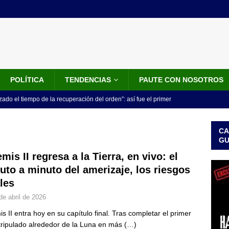
POLÍTICA
TENDENCIAS
PAUTE CON NOSOTROS
do el tiempo de la recuperación del orden”: así fue el primer
lla como presidente de Colombia
JUDICIALES
CA
 la Espriella ya es presidente de Colombia: recibió la banda
G
LO ÚLTIMO
mis II regresa a la Tierra, en vivo: el
uto a minuto del amerizaje, los riesgos
 posesión de Abelardo De La Espriella: recibirá la banda presidencial
ales
iscurso en el Cantón Pichincha
LO ÚLTIMO
de abril de 2026
rico no asistirá a la posesión de Abelardo de la Espriella y llama a
is II entra hoy en su capítulo final. Tras completar el primer
l Congreso
LO ÚLTIMO
 tripulado alrededor de la Luna en más
(…)