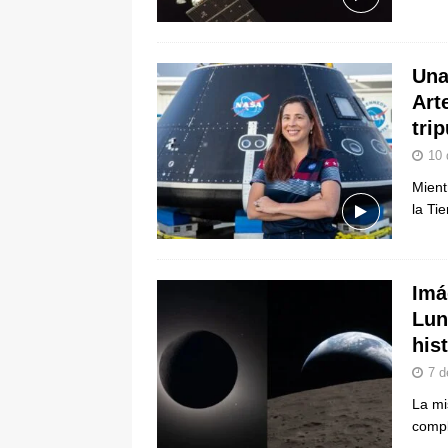
[ 6 de agosto de 2026 ]
La historia
Espriella: tradición, simbolismo y 
Una
ÚLTIMO
Arte
tri
10 
Mient
la Ti
Imá
Lun
his
7 d
La mi
compl