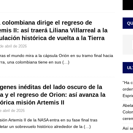
 detrás de la banda presidencial que portará Abelardo De La
el arte de un sastre colombiano reconocido en el mundo
LO
 colombiana dirige el regreso de
QU
mis II: así traerá Liliana Villarreal a la
pulación histórica de vuelta a la Tierra
de abril de 2026
ras el mundo mira a la cápsula Orión en su tramo final hacia
erra, una colombiana tiene en sus
(…)
UL
“Ha c
genes inéditas del lado oscuro de la
orden
a y el regreso de Orion: así avanza la
Espri
tórica misión Artemis II
Abela
e abril de 2026
Colom
cerem
sión Artemis II de la NASA entra en su fase final tras
etar un sobrevuelo histórico alrededor de la
(…)
Así s