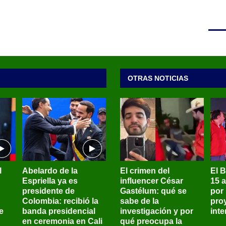
OTRAS NOTICIAS
l
Abelardo de la
El crimen del
El 
Espriella ya es
influencer César
15 
presidente de
Gastélum: qué se
por
Colombia: recibió la
sabe de la
pro
e
banda presidencial
investigación y por
int
en ceremonia en Cali
qué preocupa la