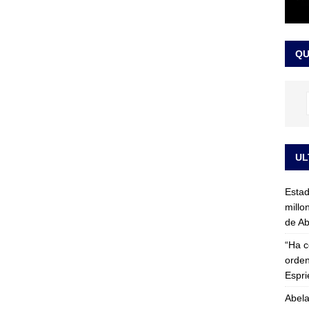
rico no asistirá a la posesión de Abelardo de la Espriella y llama a
l Congreso
LO ÚLTIMO
QU
UL
Esta
millo
de Ab
“Ha c
orden
Espri
Abela