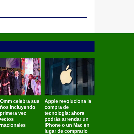
BOmm celebra sus
Apple revoluciona la
años incluyendo
compra de
 primera vez
tecnología: ahora
yectos
podrás arrendar un
ernacionales
iPhone o un Mac en
lugar de comprarlo