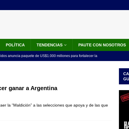
POLÍTICA
TENDENCIAS
PAUTE CON NOSOTROS
idos anuncia paquete de US$1.000 millones para fortalecer la
 de la Espriella
LO ÚLTIMO
CA
do el tiempo de la recuperación del orden”: así fue el primer
G
lla como presidente de Colombia
JUDICIALES
er ganar a Argentina
 la Espriella ya es presidente de Colombia: recibió la banda
aer la “Maldición” a las selecciones que apoya y de las que
LO ÚLTIMO
 posesión de Abelardo De La Espriella: recibirá la banda presidencial
iscurso en el Cantón Pichincha
LO ÚLTIMO