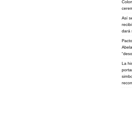
Colom
cerem
Así s
recib
dará 
Pacto
Abela
“deso
La hi
porta
simbo
recon