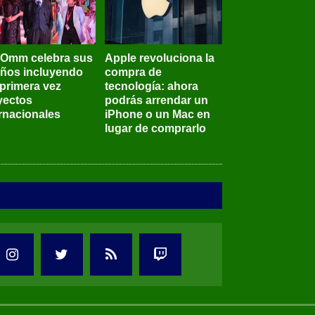
BOmm celebra sus
Apple revoluciona la
años incluyendo
compra de
 primera vez
tecnología: ahora
yectos
podrás arrendar un
ernacionales
iPhone o un Mac en
lugar de comprarlo