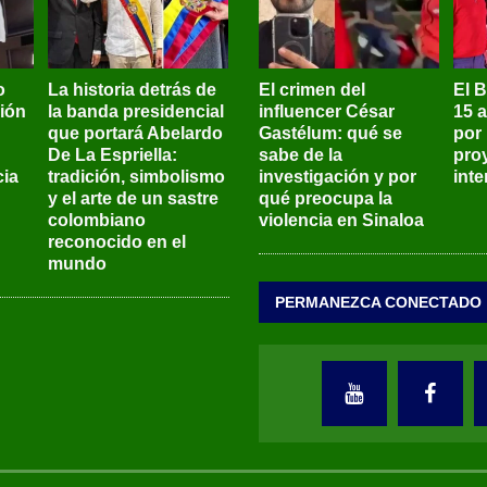
o
La historia detrás de
El crimen del
El 
sión
la banda presidencial
influencer César
15 
que portará Abelardo
Gastélum: qué se
por
De La Espriella:
sabe de la
pro
ia
tradición, simbolismo
investigación y por
int
y el arte de un sastre
qué preocupa la
colombiano
violencia en Sinaloa
reconocido en el
mundo
PERMANEZCA CONECTADO