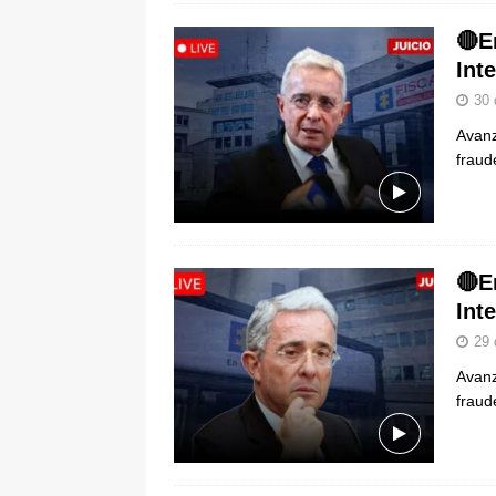
🔴E
Int
30 
Avanz
fraud
🔴E
Int
29 
Avanz
fraud