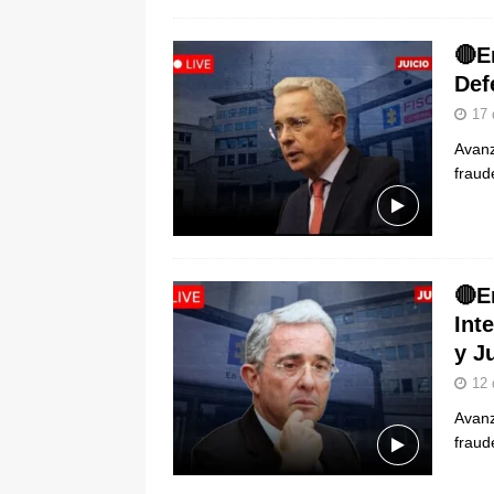
🔴E
Def
17 
Avanz
fraud
🔴E
Int
y J
12 
Avanz
fraud