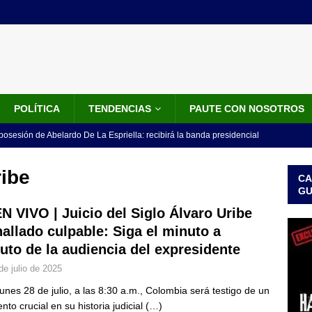
POLÍTICA
TENDENCIAS
PAUTE CON NOSOTROS
 posesión de Abelardo De La Espriella: recibirá la banda presidencial
iscurso en el Cantón Pichincha
LO ÚLTIMO
ribe
CA
rico no asistirá a la posesión de Abelardo de la Espriella y llama a
G
l Congreso
LO ÚLTIMO
EN VIVO | Juicio del Siglo Álvaro Uribe
hallado culpable: Siga el minuto a
 detrás de la banda presidencial que portará Abelardo De La
uto de la audiencia del expresidente
el arte de un sastre colombiano reconocido en el mundo
LO
de julio de 2025
lunes 28 de julio, a las 8:30 a.m., Colombia será testigo de un
ink: Fiscalía amplía investigación por presunto lavado de activos y
to crucial en su historia judicial
(…)