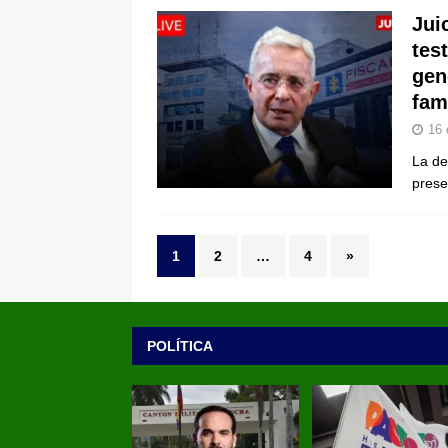
Jui
tes
gen
fam
16 
La de
prese
1
2
…
4
»
POLÍTICA