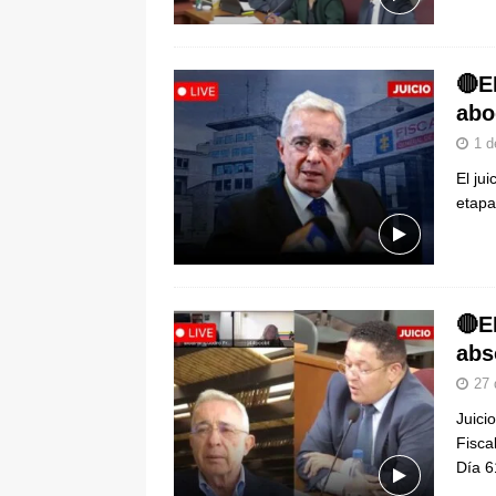
pone bajo la lupa a nuevo proveed
[ 6 de agosto de 2026 ]
Cali se ali
🔴E
De La Espriella en la Arena USC
abo
1 d
El ju
etapa
🔴E
abs
27 
Juici
Fisca
Día 6