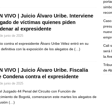
porta
simbo
recon
N VIVO | Juicio Álvaro Uribe. Interviene
Caso 
gado de víctimas quienes piden
presu
denar al expresidente
nuevo
de junio de 2025
empre
icio contra el expresidente Álvaro Uribe Vélez entró en su
Cali 
 definitiva con la exposición de los alegatos de
(…)
será 
la A
Tribu
N VIVO | Juicio Álvaro Uribe. Fiscalía
de Ab
e Condena contra el expresidente
de junio de 2025
el Juzgado 44 Penal del Circuito con Función de
imiento de Bogotá, comenzaron este martes los alegatos de
usión
(…)