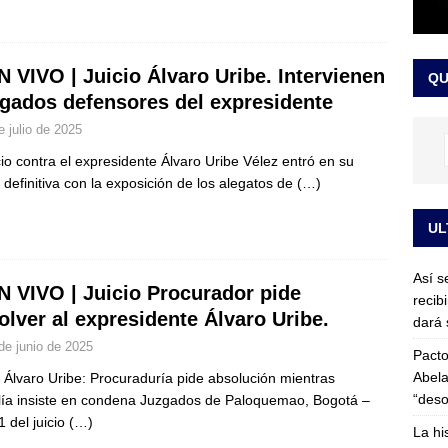
or vinculado al entramado empresarial
JUDICIALES
sta para la posesión presidencial: así será la investidura de Abelardo
N VIVO | Juicio Álvaro Uribe. Intervienen
QU
LO ÚLTIMO
gados defensores del expresidente
e julio de 2025
icio contra el expresidente Álvaro Uribe Vélez entró en su
 definitiva con la exposición de los alegatos de
(…)
UL
Así s
N VIVO | Juicio Procurador pide
recib
olver al expresidente Álvaro Uribe.
dará 
de junio de 2025
Pacto
Abela
o Álvaro Uribe: Procuraduría pide absolución mientras
“deso
lía insiste en condena Juzgados de Paloquemao, Bogotá –
1 del juicio
(…)
La hi