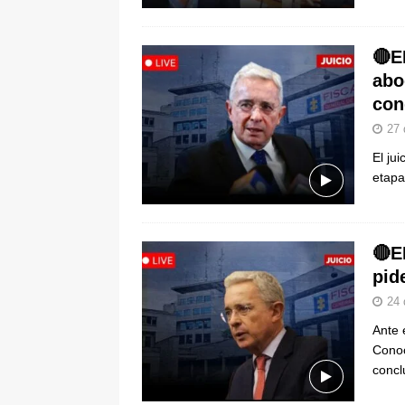
🔴E
abo
con
27 
El ju
etapa
🔴E
pid
24 
Ante 
Conoc
concl