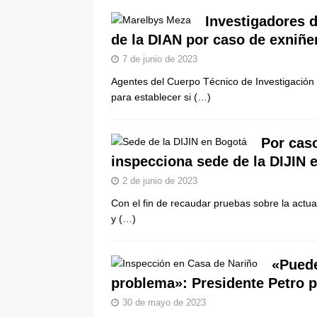
[ 5 de agosto de 2026 ]
La historia
Investigadores d
de la DIAN por caso de exniñe
Espriella: tradición, simbolismo y 
7 de junio de 2023
ÚLTIMO
Agentes del Cuerpo Técnico de Investigación de
para establecer si
(…)
Por cas
inspecciona sede de la DIJIN 
2 de junio de 2023
Con el fin de recaudar pruebas sobre la actua
y
(…)
«Puede
problema»: Presidente Petro p
30 de mayo de 2023