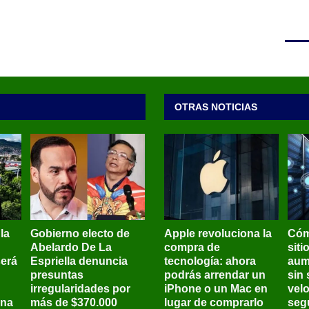
OTRAS NOTICIAS
 la
Gobierno electo de
Apple revoluciona la
Cóm
Abelardo De La
compra de
siti
será
Espriella denuncia
tecnología: ahora
aum
presuntas
podrás arrendar un
sin 
irregularidades por
iPhone o un Mac en
vel
ena
más de $370.000
lugar de comprarlo
seg