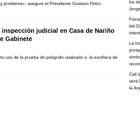
los d
hay problema», aseguró el Presidente Gustavo Petro,
Jorge
Fisca
del D
 inspección judicial en Casa de Nariño
inten
de Gabinete
La hi
porta
simbo
to uso de la prueba de polígrafo realizado a la exniñera de
recon
Cali 
será 
la A