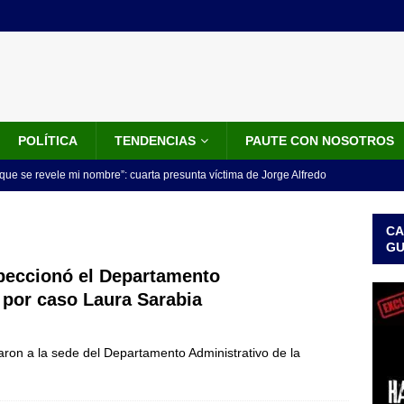
POLÍTICA
TENDENCIAS
PAUTE CON NOSOTROS
que se revele mi nombre”: cuarta presunta víctima de Jorge Alfredo
IALES
CA
iscalía acusó a hombre que habría intentado encubrir el asesinato
G
n accidente de tránsito
JUDICIALES
peccionó el Departamento
 por caso Laura Sarabia
omunicado tres denunciantes entregan los detalles de porque se
redo Vargas
JUDICIALES
ron a la sede del Departamento Administrativo de la
rdena examen toxicológico a exdirectora del Dapre Angie Rodríguez
enamiento
NOTICIAS