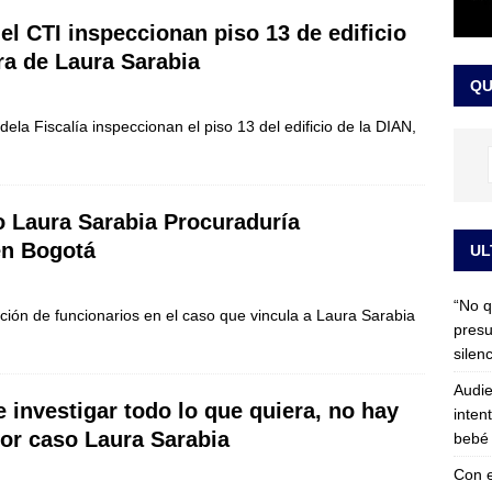
 detrás de la banda presidencial que portará Abelardo De La
el CTI inspeccionan piso 13 de edificio
ra de Laura Sarabia
el arte de un sastre colombiano reconocido en el mundo
LO
QU
la Fiscalía inspeccionan el piso 13 del edificio de la DIAN,
o Laura Sarabia Procuraduría
en Bogotá
UL
“No q
ción de funcionarios en el caso que vincula a Laura Sarabia
presu
silen
Audie
 investigar todo lo que quiera, no hay
inten
or caso Laura Sarabia
bebé 
Con e