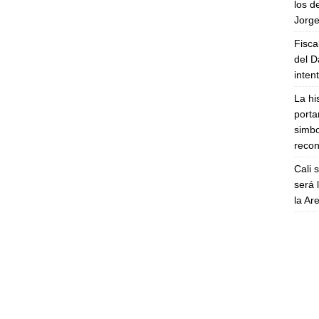
los d
Jorge
Fisca
del D
inten
La hi
porta
simbo
recon
Cali 
será 
la A