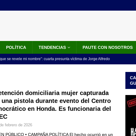
POLÍTICA
TENDENCIAS
PAUTE CON NOSOTROS
que se revele mi nombre”: cuarta presunta víctima de Jorge Alfredo
IALES
CA
iscalía acusó a hombre que habría intentado encubrir el asesinato
G
n accidente de tránsito
JUDICIALES
etención domiciliaria mujer capturada
 una pistola durante evento del Centro
omunicado tres denunciantes entregan los detalles de porque se
ocrático en Honda. Es funcionaria del
redo Vargas
JUDICIALES
EC
rdena examen toxicológico a exdirectora del Dapre Angie Rodríguez
de febrero de 2026
enamiento
NOTICIAS
N PÚBLICO • CAMPAÑA POLÍTICA El hecho ocurrió en un