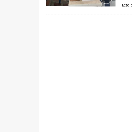
acto 
[ 5 de agosto de 2026 ]
La historia
Espriella: tradición, simbolismo y 
ÚLTIMO