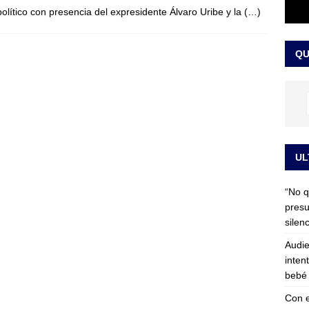
político con presencia del expresidente Álvaro Uribe y la
(…)
 detrás de la banda presidencial que portará Abelardo De La
el arte de un sastre colombiano reconocido en el mundo
LO
QU
UL
“No q
presu
silen
Audie
inten
bebé 
Con e