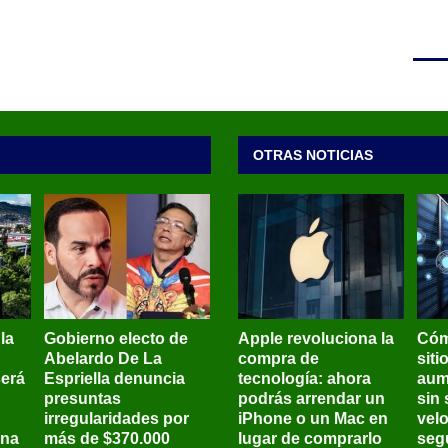
OTRAS NOTICIAS
 la
Gobierno electo de
Apple revoluciona la
Cóm
Abelardo De La
compra de
siti
será
Espriella denuncia
tecnología: ahora
aum
presuntas
podrás arrendar un
sin 
irregularidades por
iPhone o un Mac en
vel
ena
más de $370.000
lugar de comprarlo
seg