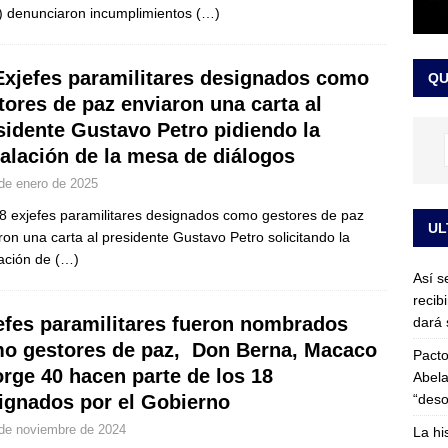
 denunciaron incumplimientos
(…)
or vinculado al entramado empresarial
JUDICIALES
sta para la posesión presidencial: así será la investidura de Abelardo
Exjefes paramilitares designados como
QU
LO ÚLTIMO
tores de paz enviaron una carta al
sidente Gustavo Petro pidiendo la
talación de la mesa de diálogos
de enero de 2025
8 exjefes paramilitares designados como gestores de paz
UL
ron una carta al presidente Gustavo Petro solicitando la
lación de
(…)
Así s
recib
efes paramilitares fueron nombrados
dará 
o gestores de paz, Don Berna, Macaco
Pacto
orge 40 hacen parte de los 18
Abela
“deso
ignados por el Gobierno
de noviembre de 2024
La hi