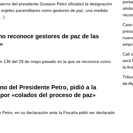
porta
bierno del presidente Gustavo Petro oficializó la designación
simbo
 exjefes paramilitares como gestores de paz, una medida
recon
…)
Caso 
presu
no reconoce gestores de paz de las
nuevo
»
empre
Cali 
será 
ción 136 del 29 de mayo pasado en la que se reconoce como
la A
Tribu
de Ab
o del Presidente Petro, pidió a la
a por «colados del proceso de paz»
etro, en su declaración ante la Fiscalía pidió ser declarado