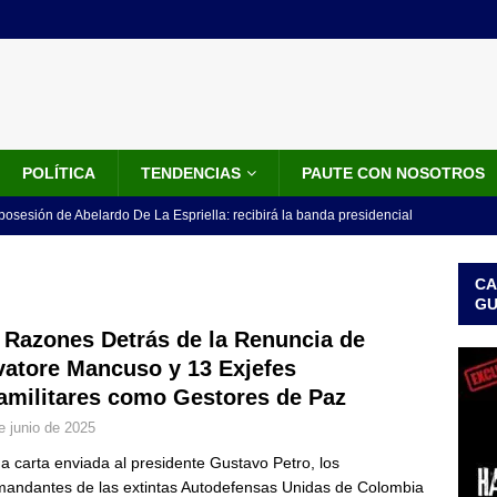
POLÍTICA
TENDENCIAS
PAUTE CON NOSOTROS
 posesión de Abelardo De La Espriella: recibirá la banda presidencial
iscurso en el Cantón Pichincha
LO ÚLTIMO
CA
rico no asistirá a la posesión de Abelardo de la Espriella y llama a
G
l Congreso
LO ÚLTIMO
 Razones Detrás de la Renuncia de
vatore Mancuso y 13 Exjefes
 detrás de la banda presidencial que portará Abelardo De La
amilitares como Gestores de Paz
el arte de un sastre colombiano reconocido en el mundo
LO
e junio de 2025
a carta enviada al presidente Gustavo Petro, los
ink: Fiscalía amplía investigación por presunto lavado de activos y
andantes de las extintas Autodefensas Unidas de Colombia