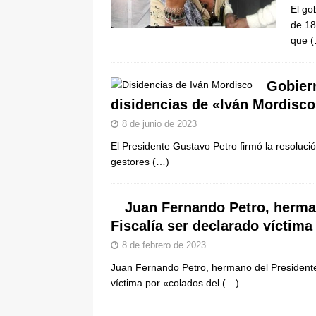
El go
de 18
que
(
Gobier
disidencias de «Iván Mordisco
8 de junio de 2023
El Presidente Gustavo Petro firmó la resolu
gestores
(…)
Juan Fernando Petro, herman
Fiscalía ser declarado víctim
8 de febrero de 2023
Juan Fernando Petro, hermano del Presidente P
víctima por «colados del
(…)