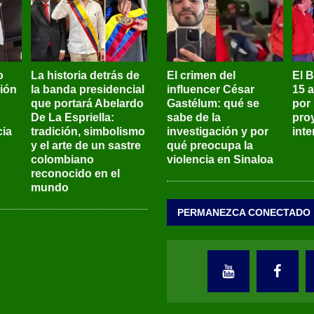
o
La historia detrás de
El crimen del
El 
sión
la banda presidencial
influencer César
15 
que portará Abelardo
Gastélum: qué se
por
De La Espriella:
sabe de la
pro
ia
tradición, simbolismo
investigación y por
int
y el arte de un sastre
qué preocupa la
colombiano
violencia en Sinaloa
reconocido en el
mundo
PERMANEZCA CONECTADO