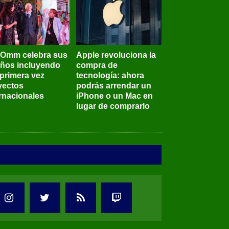
BOmm celebra sus
Apple revoluciona la
años incluyendo
compra de
 primera vez
tecnología: ahora
yectos
podrás arrendar un
ernacionales
iPhone o un Mac en
lugar de comprarlo