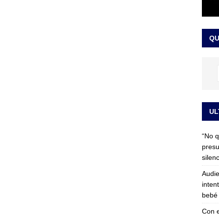
 detrás de la banda presidencial que portará Abelardo De La
el arte de un sastre colombiano reconocido en el mundo
LO
QU
UL
“No q
presu
silen
Audie
inten
bebé 
Con e