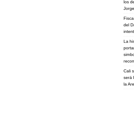
los d
Jorge
Fisca
del D
inten
La hi
porta
simbo
recon
Cali 
será 
la A