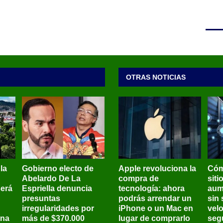
OTRAS NOTICIAS
 la
Gobierno electo de
Apple revoluciona la
Cóm
Abelardo De La
compra de
siti
será
Espriella denuncia
tecnología: ahora
aum
presuntas
podrás arrendar un
sin 
irregularidades por
iPhone o un Mac en
vel
ena
más de $370.000
lugar de comprarlo
seg