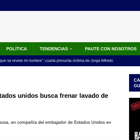
POLÍTICA
TENDENCIAS
PAUTE CON NOSOTROS
que se revele mi nombre”: cuarta presunta víctima de Jorge Alfredo
IALES
CA
iscalía acusó a hombre que habría intentado encubrir el asesinato
G
n accidente de tránsito
JUDICIALES
tados unidos busca frenar lavado de
omunicado tres denunciantes entregan los detalles de porque se
redo Vargas
JUDICIALES
arbosa, en compañía del embajador de Estados Unidos en
rdena examen toxicológico a exdirectora del Dapre Angie Rodríguez
enamiento
NOTICIAS