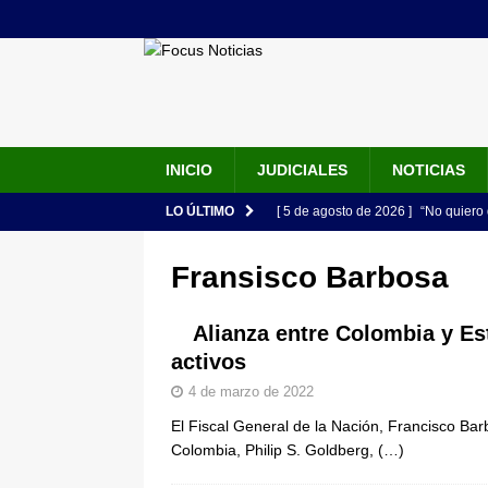
INICIO
JUDICIALES
NOTICIAS
LO ÚLTIMO
[ 5 de agosto de 2026 ]
“No quiero 
Vargas rompe el silencio
JUDIC
Fransisco Barbosa
[ 5 de agosto de 2026 ]
Audiencia F
de su esposa y su bebé simulando u
Alianza entre Colombia y Es
activos
[ 5 de agosto de 2026 ]
Con este c
4 de marzo de 2022
apartan del juicio contra Jorge Alf
El Fiscal General de la Nación, Francisco B
[ 5 de agosto de 2026 ]
Fiscalía o
Colombia, Philip S. Goldberg,
(…)
tras denuncia de intento de enven