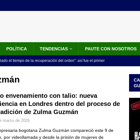
POLÍTICA
TENDENCIAS
PAUTE CON NOSOTROS
do el tiempo de la recuperación del orden”: así fue el primer
lla como presidente de Colombia
JUDICIALES
uzmán
CA
 la Espriella ya es presidente de Colombia: recibió la banda
G
LO ÚLTIMO
o envenamiento con talio: nueva
iencia en Londres dentro del proceso de
 posesión de Abelardo De La Espriella: recibirá la banda presidencial
radición de Zulma Guzmán
iscurso en el Cantón Pichincha
LO ÚLTIMO
e marzo de 2026
rico no asistirá a la posesión de Abelardo de la Espriella y llama a
presaria bogotana Zulma Guzmán compareció este 9 de
l Congreso
LO ÚLTIMO
, por videollamada y desde la prisión de mujeres de