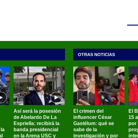
OTRAS NOTICIAS
Así será la posesión
El crimen del
El 
de Abelardo De La
influencer César
15 
Espriella: recibirá la
Gastélum: qué se
por
la
banda presidencial
sabe de la
pro
al
en la Arena USC y
investigación y por
int