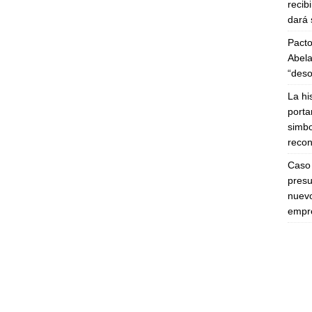
recib
dará 
Pacto
Abela
“deso
La hi
porta
simbo
recon
Caso 
presu
nuevo
empre