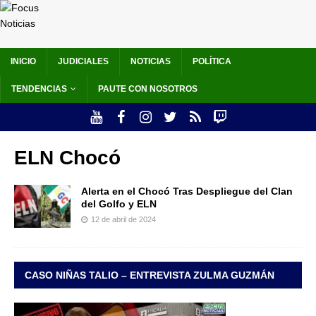
INICIO
JUDICIALES
NOTICIAS
POLÍTICA
TENDENCIAS
PAUTE CON NOSOTROS
ELN Chocó
Alerta en el Chocó Tras Despliegue del Clan
del Golfo y ELN
12 de abril de 2024
CASO NIÑAS TALIO – ENTREVISTA ZULMA GUZMÁN