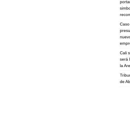
porta
simbo
recon
Caso 
presu
nuevo
empre
Cali 
será 
la A
Tribu
de Ab