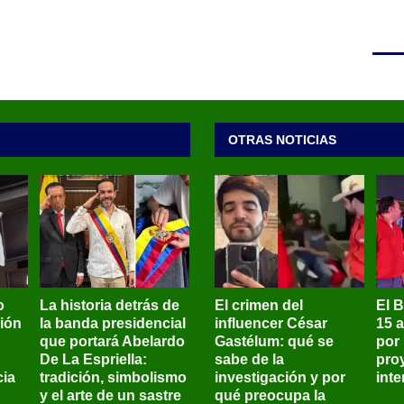
OTRAS NOTICIAS
o
La historia detrás de
El crimen del
El 
sión
la banda presidencial
influencer César
15 
que portará Abelardo
Gastélum: qué se
por
De La Espriella:
sabe de la
pro
ia
tradición, simbolismo
investigación y por
int
y el arte de un sastre
qué preocupa la