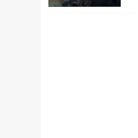
pone bajo la lupa a nuevo proveed
[ 6 de agosto de 2026 ]
Cali se ali
De La Espriella en la Arena USC