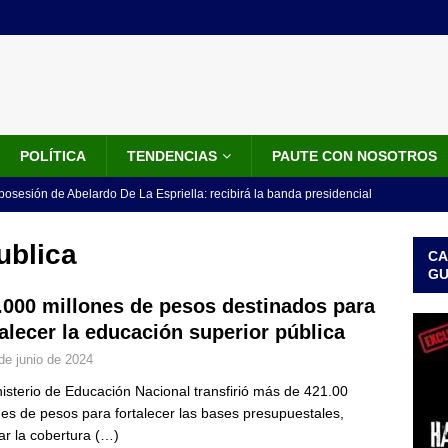
POLÍTICA
TENDENCIAS
PAUTE CON NOSOTROS
 posesión de Abelardo De La Espriella: recibirá la banda presidencial
iscurso en el Cantón Pichincha
LO ÚLTIMO
ublica
CA
rico no asistirá a la posesión de Abelardo de la Espriella y llama a
G
l Congreso
LO ÚLTIMO
.000 millones de pesos destinados para
talecer la educación superior pública
 detrás de la banda presidencial que portará Abelardo De La
de junio de 2024
el arte de un sastre colombiano reconocido en el mundo
LO
nisterio de Educación Nacional transfirió más de 421.00
nes de pesos para fortalecer las bases presupuestales,
ink: Fiscalía amplía investigación por presunto lavado de activos y
ar la cobertura
(…)