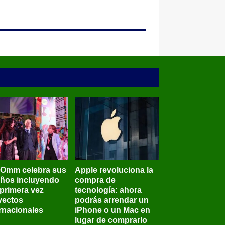
BOmm celebra sus
Apple revoluciona la
años incluyendo
compra de
 primera vez
tecnología: ahora
yectos
podrás arrendar un
ernacionales
iPhone o un Mac en
lugar de comprarlo