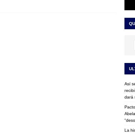
or vinculado al entramado empresarial
JUDICIALES
sta para la posesión presidencial: así será la investidura de Abelardo
QU
LO ÚLTIMO
UL
Así s
recib
dará 
Pacto
Abela
“deso
La hi