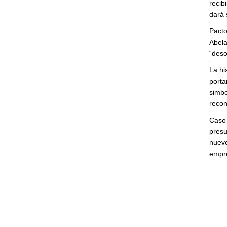
recib
dará 
Pacto
Abela
“deso
La hi
porta
simbo
recon
Caso 
presu
nuevo
empre