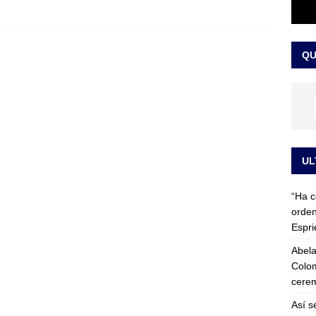
 detrás de la banda presidencial que portará Abelardo De La
el arte de un sastre colombiano reconocido en el mundo
LO
QU
UL
“Ha c
orden
Espri
Abela
Colom
cerem
Así s