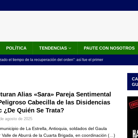
POLÍTICA
TENDENCIAS
PAUTE CON NOSOTROS
do el tiempo de la recuperación del orden”: así fue el primer
lla como presidente de Colombia
JUDICIALES
CA
 la Espriella ya es presidente de Colombia: recibió la banda
G
LO ÚLTIMO
turan Alias «Sara» Pareja Sentimental
Peligroso Cabecilla de las Disidencias
 posesión de Abelardo De La Espriella: recibirá la banda presidencial
c ¿De Quién Se Trata?
iscurso en el Cantón Pichincha
LO ÚLTIMO
de agosto de 2025
rico no asistirá a la posesión de Abelardo de la Espriella y llama a
 municipio de La Estrella, Antioquia, soldados del Gaula
l Congreso
LO ÚLTIMO
ar Valle de Aburrá de la Cuarta Brigada, en coordinación
(…)