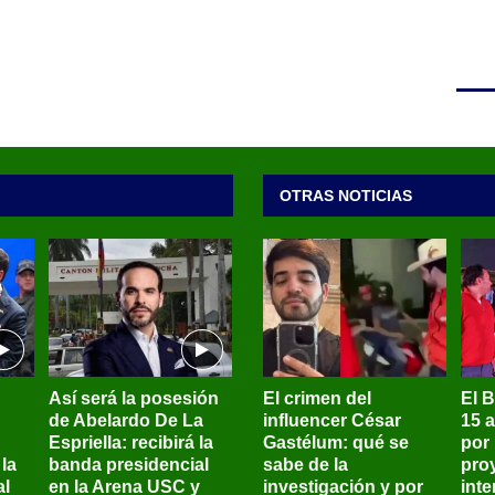
OTRAS NOTICIAS
Así será la posesión
El crimen del
El 
de Abelardo De La
influencer César
15 
Espriella: recibirá la
Gastélum: qué se
por
la
banda presidencial
sabe de la
pro
al
en la Arena USC y
investigación y por
int