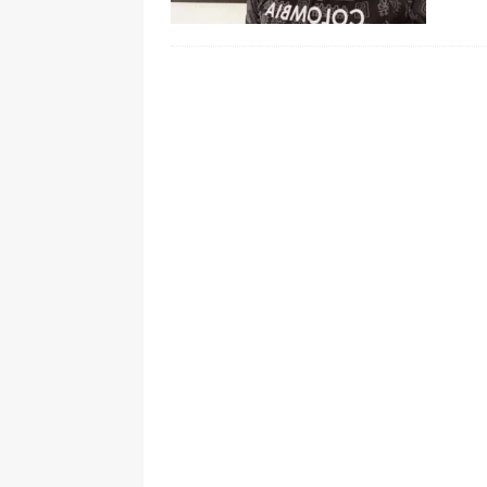
pone bajo la lupa a nuevo proveed
[ 6 de agosto de 2026 ]
Cali se ali
De La Espriella en la Arena USC