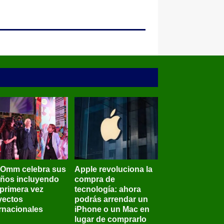
BOmm celebra sus
Apple revoluciona la
años incluyendo
compra de
 primera vez
tecnología: ahora
yectos
podrás arrendar un
ernacionales
iPhone o un Mac en
lugar de comprarlo