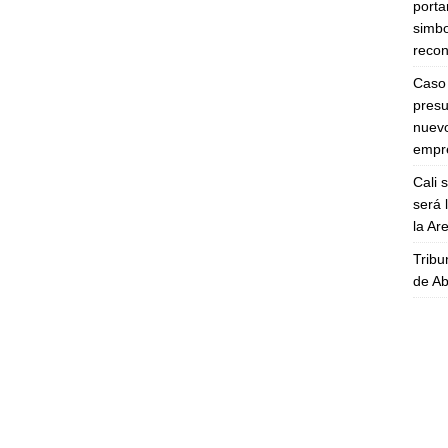
porta
simbo
recon
Caso 
presu
nuevo
empre
Cali 
será 
la A
Tribu
de Ab