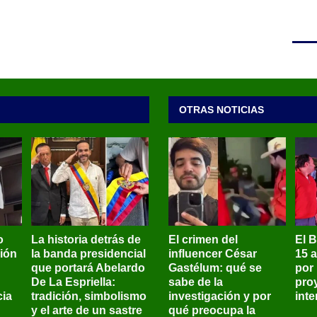
OTRAS NOTICIAS
o
La historia detrás de
El crimen del
El 
sión
la banda presidencial
influencer César
15 
que portará Abelardo
Gastélum: qué se
por
De La Espriella:
sabe de la
pro
ia
tradición, simbolismo
investigación y por
int
y el arte de un sastre
qué preocupa la