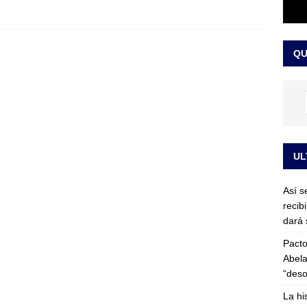
or vinculado al entramado empresarial
JUDICIALES
sta para la posesión presidencial: así será la investidura de Abelardo
QU
LO ÚLTIMO
UL
Así s
recib
dará 
Pacto
Abela
“deso
La hi