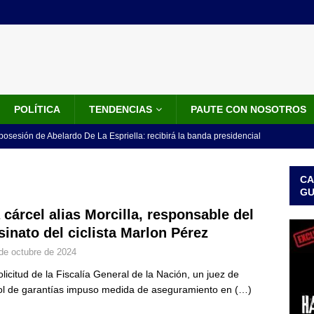
POLÍTICA
TENDENCIAS
PAUTE CON NOSOTROS
 posesión de Abelardo De La Espriella: recibirá la banda presidencial
iscurso en el Cantón Pichincha
LO ÚLTIMO
CA
rico no asistirá a la posesión de Abelardo de la Espriella y llama a
G
l Congreso
LO ÚLTIMO
a cárcel alias Morcilla, responsable del
sinato del ciclista Marlon Pérez
 detrás de la banda presidencial que portará Abelardo De La
de octubre de 2024
el arte de un sastre colombiano reconocido en el mundo
LO
olicitud de la Fiscalía General de la Nación, un juez de
ol de garantías impuso medida de aseguramiento en
(…)
ink: Fiscalía amplía investigación por presunto lavado de activos y