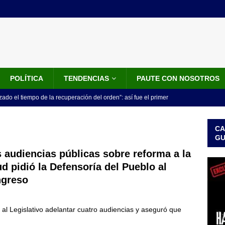
POLÍTICA
TENDENCIAS
PAUTE CON NOSOTROS
do el tiempo de la recuperación del orden”: así fue el primer
lla como presidente de Colombia
JUDICIALES
CA
 la Espriella ya es presidente de Colombia: recibió la banda
G
LO ÚLTIMO
 audiencias públicas sobre reforma a la
ud pidió la Defensoría del Pueblo al
 posesión de Abelardo De La Espriella: recibirá la banda presidencial
greso
iscurso en el Cantón Pichincha
LO ÚLTIMO
rico no asistirá a la posesión de Abelardo de la Espriella y llama a
al Legislativo adelantar cuatro audiencias y aseguró que
l Congreso
LO ÚLTIMO