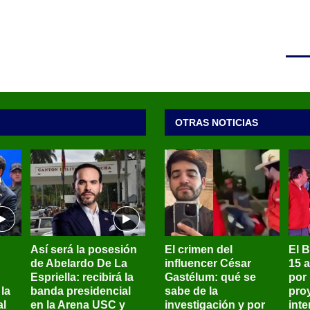
OTRAS NOTICIAS
Así será la posesión
El crimen del
El 
de Abelardo De La
influencer César
15 
Espriella: recibirá la
Gastélum: qué se
por
la
banda presidencial
sabe de la
pro
al
en la Arena USC y
investigación y por
int