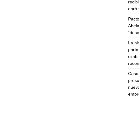
recib
dará 
Pacto
Abela
“deso
La hi
porta
simbo
recon
Caso 
presu
nuevo
empre