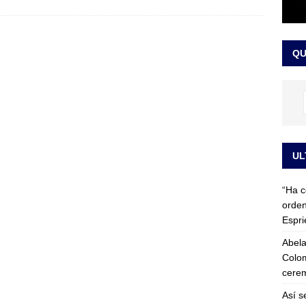
 detrás de la banda presidencial que portará Abelardo De La
el arte de un sastre colombiano reconocido en el mundo
LO
QU
UL
“Ha c
orden
Espri
Abela
Colom
cerem
Así s