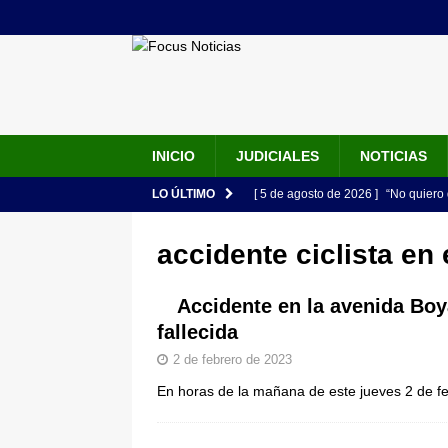
INICIO
JUDICIALES
NOTICIAS
LO ÚLTIMO
[ 5 de agosto de 2026 ]
“No quiero 
Vargas rompe el silencio
JUDIC
accidente ciclista en 
[ 5 de agosto de 2026 ]
Audiencia F
de su esposa y su bebé simulando u
Accidente en la avenida Bo
fallecida
[ 5 de agosto de 2026 ]
Con este c
2 de febrero de 2023
apartan del juicio contra Jorge Alf
En horas de la mañana de este jueves 2 de feb
[ 5 de agosto de 2026 ]
Fiscalía o
tras denuncia de intento de enven