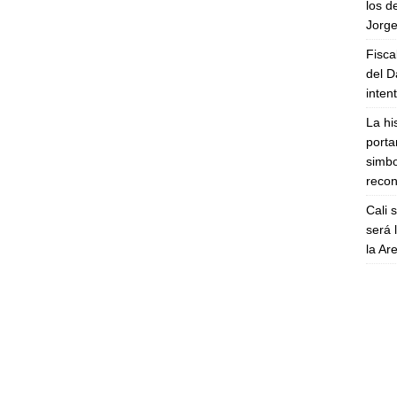
los d
Jorge
Fisca
del D
inten
La hi
porta
simbo
recon
Cali 
será 
la A