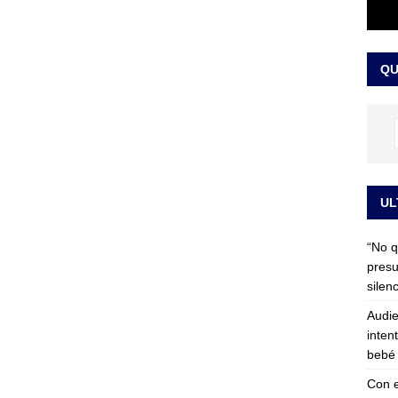
 detrás de la banda presidencial que portará Abelardo De La
el arte de un sastre colombiano reconocido en el mundo
LO
QU
UL
“No q
presu
silen
Audie
inten
bebé 
Con e