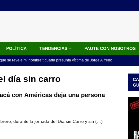
POLÍTICA
TENDENCIAS
PAUTE CON NOSOTROS
que se revele mi nombre”: cuarta presunta víctima de Jorge Alfredo
IALES
el día sin carro
CA
iscalía acusó a hombre que habría intentado encubrir el asesinato
G
n accidente de tránsito
JUDICIALES
yacá con Américas deja una persona
omunicado tres denunciantes entregan los detalles de porque se
redo Vargas
JUDICIALES
rero, durante la jornada del Día sin Carro y sin
(…)
rdena examen toxicológico a exdirectora del Dapre Angie Rodríguez
enamiento
NOTICIAS