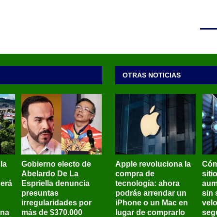
OTRAS NOTICIAS
 la
Gobierno electo de
Apple revoluciona la
Cóm
Abelardo De La
compra de
siti
será
Espriella denuncia
tecnología: ahora
aum
presuntas
podrás arrendar un
sin 
irregularidades por
iPhone o un Mac en
vel
ena
más de $370.000
lugar de comprarlo
seg