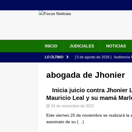
INICIO
JUDICIALES
NOTICIAS
LO ÚLTIMO
[ 5 de agosto de 2026 ]
Audiencia F
de su esposa y su bebé simulando u
abogada de Jhonier
[ 5 de agosto de 2026 ]
Con este c
apartan del juicio contra Jorge Alf
Inicia juicio contra Jhonier
Mauricio Leal y su mamá Mar
[ 5 de agosto de 2026 ]
Fiscalía o
24 de noviembre de 2022
tras denuncia de intento de enven
Este viernes 25 de noviembre se realizará la a
[ 5 de agosto de 2026 ]
La historia
asesinato de su
(…)
Espriella: tradición, simbolismo y 