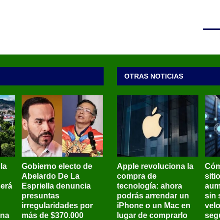
OTRAS NOTICIAS
 la
Gobierno electo de
Apple revoluciona la
Cóm
Abelardo De La
compra de
siti
será
Espriella denuncia
tecnología: ahora
aum
presuntas
podrás arrendar un
sin 
irregularidades por
iPhone o un Mac en
vel
ena
más de $370.000
lugar de comprarlo
seg