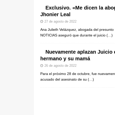
ÚLTIMO
Exclusivo. «Me dicen la abo
Jhonier Leal
[ 5 de agosto de 2026 ]
Cali se ali
27 de agosto de 2022
De La Espriella en la Arena USC
Ana Julieth Velázquez, abogada del presunto 
NOTICIAS aseguró que durante el juicio
(…)
Nuevamente aplazan Juicio d
hermano y su mamá
26 de agosto de 2022
Para el próximo 28 de octubre, fue nuevamente
acusado del asesinato de su
(…)