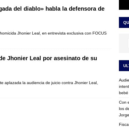
gada del diablo» habla la defensora de
sta para la posesión presidencial: así será la investidura de Abelardo
QU
LO ÚLTIMO
homicida Jhonier Leal, en entrevista exclusiva con FOCUS
e Jhonier Leal por asesinato de su
UL
Audie
 aplazada la audiencia de juicio contra Jhonier Leal,
inten
bebé 
Con e
los d
Jorge
Fisca