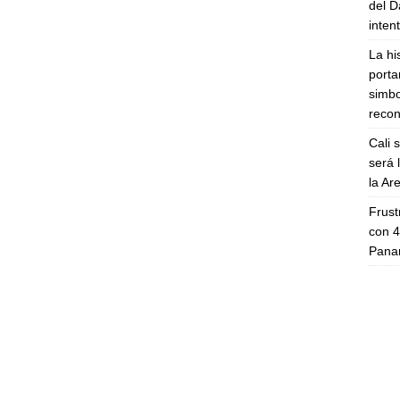
del D
inten
La hi
porta
simbo
recon
Cali 
será 
la A
Frust
con 4
Panam