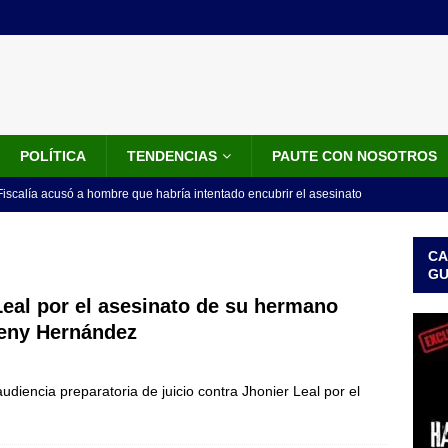
POLÍTICA
TENDENCIAS
PAUTE CON NOSOTROS
iscalía acusó a hombre que habría intentado encubrir el asesinato
n accidente de tránsito
JUDICIALES
CA
omunicado tres denunciantes entregan los detalles de porque se
G
redo Vargas
JUDICIALES
 Leal por el asesinato de su hermano
leny Hernández
rdena examen toxicológico a exdirectora del Dapre Angie Rodríguez
enamiento
NOTICIAS
udiencia preparatoria de juicio contra Jhonier Leal por el
 detrás de la banda presidencial que portará Abelardo De La
el arte de un sastre colombiano reconocido en el mundo
LO