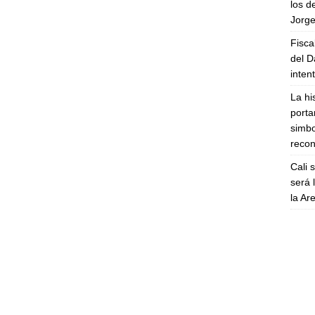
los d
Jorge
Fisca
del D
inten
La hi
porta
simbo
recon
Cali 
será 
la A