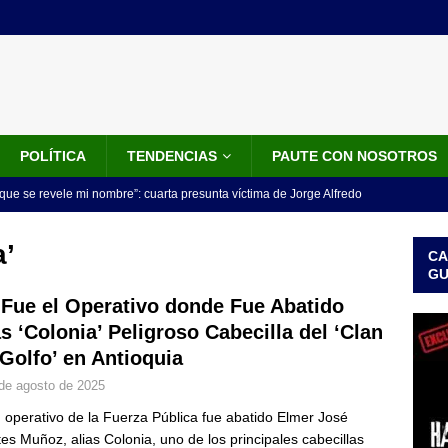
POLÍTICA
TENDENCIAS
PAUTE CON NOSOTROS
que se revele mi nombre”: cuarta presunta víctima de Jorge Alfredo
IALES
a’
CA
iscalía acusó a hombre que habría intentado encubrir el asesinato
G
n accidente de tránsito
JUDICIALES
 Fue el Operativo donde Fue Abatido
as ‘Colonia’ Peligroso Cabecilla del ‘Clan
omunicado tres denunciantes entregan los detalles de porque se
 Golfo’ en Antioquia
redo Vargas
JUDICIALES
de agosto de 2025
rdena examen toxicológico a exdirectora del Dapre Angie Rodríguez
 operativo de la Fuerza Pública fue abatido Elmer José
enamiento
NOTICIAS
es Muñoz, alias Colonia, uno de los principales cabecillas