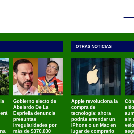
OTRAS NOTICIAS
 la
Gobierno electo de
Apple revoluciona la
Cóm
Abelardo De La
compra de
siti
será
Espriella denuncia
tecnología: ahora
aum
presuntas
podrás arrendar un
sin 
irregularidades por
iPhone o un Mac en
vel
ena
más de $370.000
lugar de comprarlo
seg