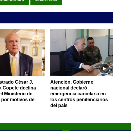
ADCIUDADANA
MINJUSTICIA
trado César J.
Atención. Gobierno
a Copete declina
nacional declaró
l Ministerio de
emergencia carcelaria en
a por motivos de
los centros penitenciarios
del país