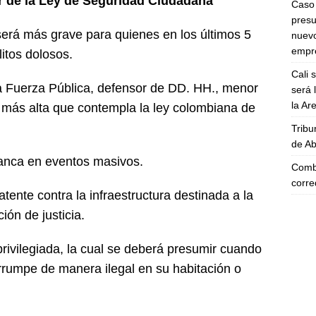
ar de la Ley de Seguridad Ciudadana
Caso 
presu
 será más grave para quienes en los últimos 5
nuevo
empre
itos dolosos.
Cali 
a Fuerza Pública, defensor de DD. HH., menor
será 
la A
a más alta que contempla la ley colombiana de
Tribu
de Ab
blanca en eventos masivos.
Comba
corre
tente contra la infraestructura destinada a la
ión de justicia.
privilegiada, la cual se deberá presumir cuando
irrumpe de manera ilegal en su habitación o