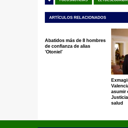
FOCUSNOTICIAS
LEYDESEGURID
ARTÍCULOS RELACIONADOS
Abatidos más de 8 hombres
de confianza de alias
‘Otoniel’
Exmagis
Valenci
asumir e
Justici
salud