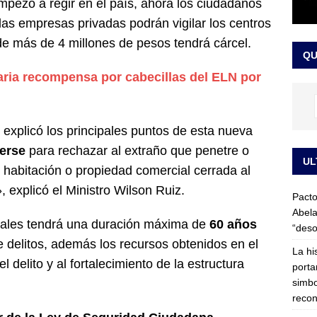
pezó a regir en el país, ahora los ciudadanos
LO ÚLTIMO
 las empresas privadas podrán vigilar los centros
ega medida cautelar sobre la posesión de Abelardo de la Espriella
de más de 4 millones de pesos tendrá cárcel.
QU
aria recompensa por cabecillas del ELN por
, explicó los principales puntos de esta nueva
erse
para rechazar al extraño que penetre o
UL
habitación o propiedad comercial cerrada al
, explicó el Ministro Wilson Ruiz.
Pacto
Abela
nales tendrá una duración máxima de
60 años
“deso
 delitos, además los recursos obtenidos en el
La hi
 delito y al fortalecimiento de la estructura
porta
simbo
recon