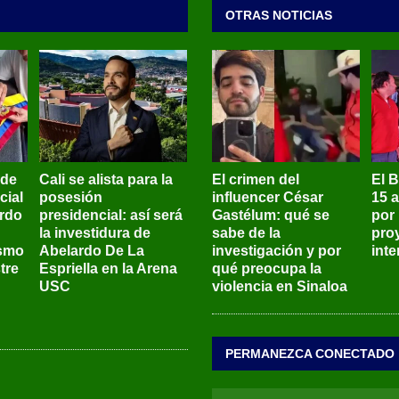
OTRAS NOTICIAS
 de
Cali se alista para la
El crimen del
El 
cial
posesión
influencer César
15 
ardo
presidencial: así será
Gastélum: qué se
por
la investidura de
sabe de la
pro
ismo
Abelardo De La
investigación y por
int
tre
Espriella en la Arena
qué preocupa la
USC
violencia en Sinaloa
PERMANEZCA CONECTADO