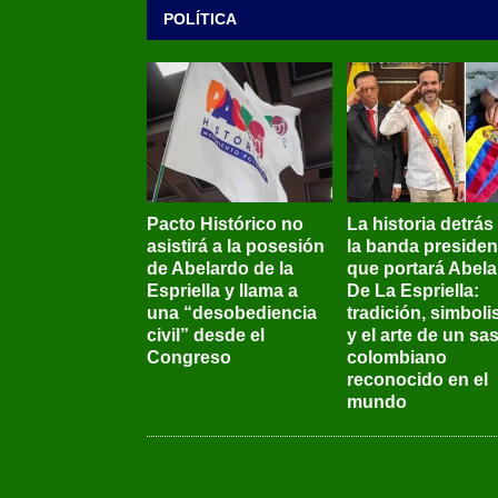
POLÍTICA
Pacto Histórico no
La historia detrás
asistirá a la posesión
la banda presiden
de Abelardo de la
que portará Abel
Espriella y llama a
De La Espriella:
una “desobediencia
tradición, simbol
civil” desde el
y el arte de un sas
Congreso
colombiano
reconocido en el
mundo