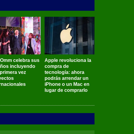
BOmm celebra sus
Apple revoluciona la
años incluyendo
compra de
 primera vez
tecnología: ahora
yectos
podrás arrendar un
ernacionales
iPhone o un Mac en
lugar de comprarlo