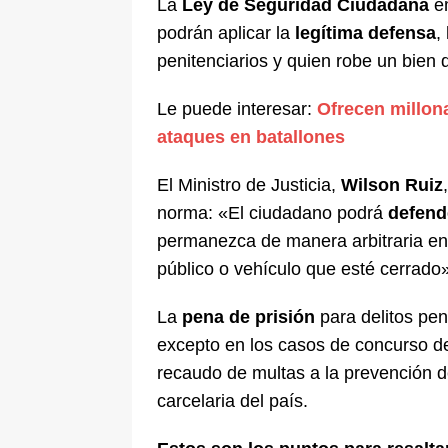
La
Ley de Seguridad Ciudadana
em
De La Espriella en la Arena USC
podrán aplicar la
legítima defensa
,
[ 6 de agosto de 2026 ]
Tribunal ni
penitenciarios y quien robe un bien 
en Cali
JUDICIALES
Le puede interesar:
Ofrecen millon
ataques en batallones
El Ministro de Justicia,
Wilson Ruiz
norma: «El ciudadano podrá
defend
permanezca de manera arbitraria en 
público o vehículo que esté cerrado»
La
pena de prisión
para delitos pe
excepto en los casos de concurso de
recaudo de multas a la prevención del
carcelaria del país.