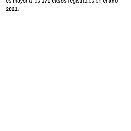
es mayor a los
171 casos
registrados en el
año
2021
.