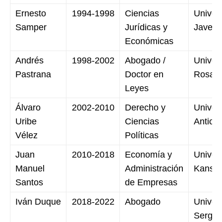
Ernesto
1994-1998
Ciencias
Univer
Samper
Jurídicas y
Javeri
Económicas
Andrés
1998-2002
Abogado /
Univer
Pastrana
Doctor en
Rosari
Leyes
Álvaro
2002-2010
Derecho y
Univer
Uribe
Ciencias
Antioq
Vélez
Políticas
Juan
2010-2018
Economía y
Univer
Manuel
Administración
Kansa
Santos
de Empresas
Iván Duque
2018-2022
Abogado
Univer
Sergio