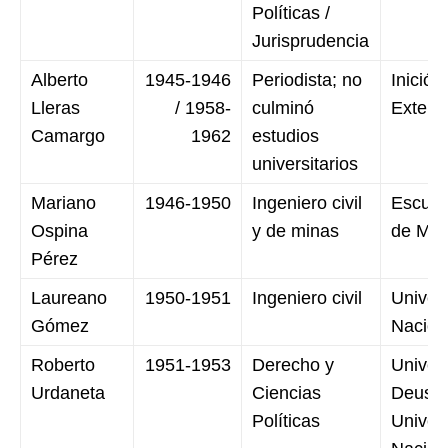
Políticas /
Jurisprudencia
Alberto
1945-1946
Periodista; no
Inició
Lleras
/ 1958-
culminó
Extern
Camargo
1962
estudios
universitarios
Mariano
1946-1950
Ingeniero civil
Escuel
Ospina
y de minas
de Med
Pérez
Laureano
1950-1951
Ingeniero civil
Univer
Gómez
Nacion
Roberto
1951-1953
Derecho y
Univer
Urdaneta
Ciencias
Deusto
Políticas
Univer