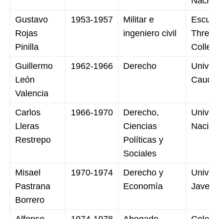
Nacion
Gustavo
1953-1957
Militar e
Escuela
Rojas
ingeniero civil
Three 
Pinilla
Colleg
Guillermo
1962-1966
Derecho
Univer
León
Cauca
Valencia
Carlos
1966-1970
Derecho,
Univer
Lleras
Ciencias
Nacion
Restrepo
Políticas y
Sociales
Misael
1970-1974
Derecho y
Univer
Pastrana
Economía
Javeri
Borrero
Alfonso
1974-1978
Abogado
Colegi