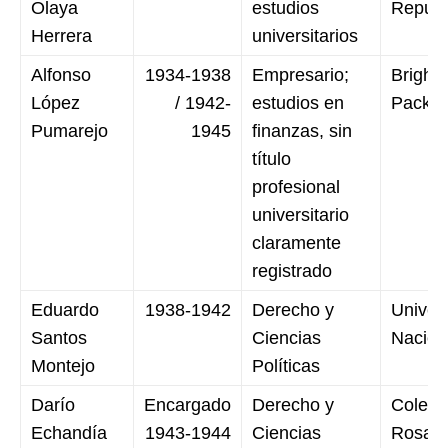
Olaya
estudios
Republ
Herrera
universitarios
Alfonso
1934-1938
Empresario;
Brighto
López
/ 1942-
estudios en
Packar
Pumarejo
1945
finanzas, sin
título
profesional
universitario
claramente
registrado
Eduardo
1938-1942
Derecho y
Univer
Santos
Ciencias
Nacion
Montejo
Políticas
Darío
Encargado
Derecho y
Colegi
Echandía
1943-1944
Ciencias
Rosari