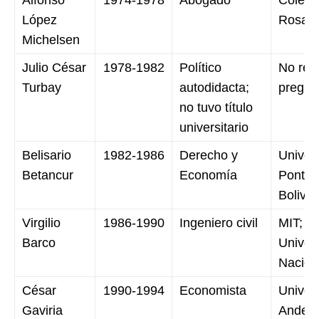
López
Rosari
Michelsen
Julio César
1978-1982
Político
No regi
Turbay
autodidacta;
pregra
no tuvo título
universitario
Belisario
1982-1986
Derecho y
Univer
Betancur
Economía
Pontifi
Bolivar
Virgilio
1986-1990
Ingeniero civil
MIT; in
Barco
Univer
Nacion
César
1990-1994
Economista
Univer
Gaviria
Andes