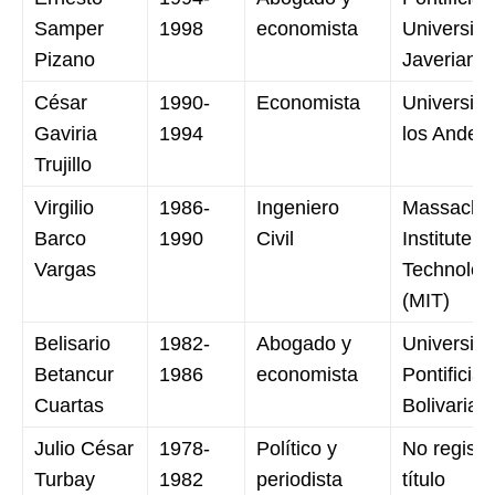
Samper
1998
economista
Universid
Pizano
Javeriana
César
1990-
Economista
Universid
Gaviria
1994
los Andes
Trujillo
Virgilio
1986-
Ingeniero
Massachus
Barco
1990
Civil
Institute of
Vargas
Technolog
(MIT)
Belisario
1982-
Abogado y
Universid
Betancur
1986
economista
Pontificia
Cuartas
Bolivarian
Julio César
1978-
Político y
No registr
Turbay
1982
periodista
título