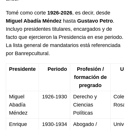
Tomé como corte
1926-2026
, es decir, desde
Miguel Abadía Méndez
hasta
Gustavo Petro
.
Incluyo presidentes titulares, encargados y de
facto que ejercieron la Presidencia en ese periodo.
La lista general de mandatarios está referenciada
por Banrepcultural.
Presidente
Periodo
Profesión /
Uni
formación de
pregrado
Miguel
1926-1930
Derecho y
Colegi
Abadía
Ciencias
Rosari
Méndez
Políticas
Enrique
1930-1934
Abogado /
Univer