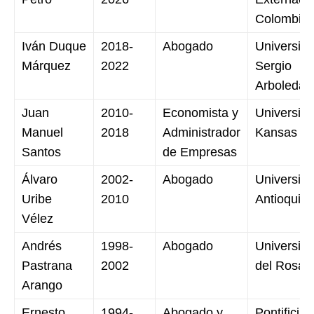
Colombia
Iván Duque
2018-
Abogado
Universid
Márquez
2022
Sergio
Arboleda
Juan
2010-
Economista y
Universid
Manuel
2018
Administrador
Kansas
Santos
de Empresas
Álvaro
2002-
Abogado
Universid
Uribe
2010
Antioquia
Vélez
Andrés
1998-
Abogado
Universid
Pastrana
2002
del Rosari
Arango
Ernesto
1994-
Abogado y
Pontificia