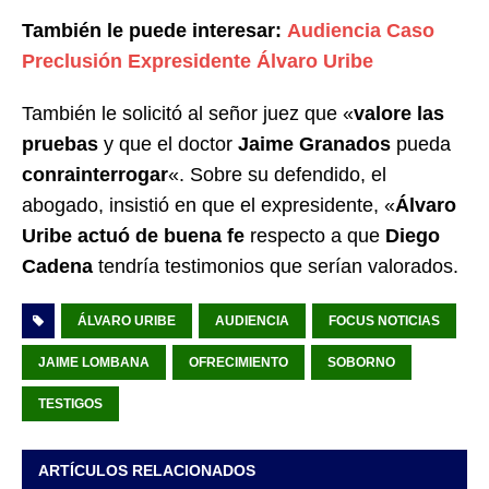
También le puede interesar:
Audiencia Caso
Preclusión Expresidente Álvaro Uribe
También le solicitó al señor juez que «
valore las
pruebas
y que el doctor
Jaime Granados
pueda
conrainterrogar
«. Sobre su defendido, el
abogado, insistió en que el expresidente, «
Álvaro
Uribe actuó de buena fe
respecto a que
Diego
Cadena
tendría testimonios que serían valorados.
ÁLVARO URIBE
AUDIENCIA
FOCUS NOTICIAS
JAIME LOMBANA
OFRECIMIENTO
SOBORNO
TESTIGOS
ARTÍCULOS RELACIONADOS