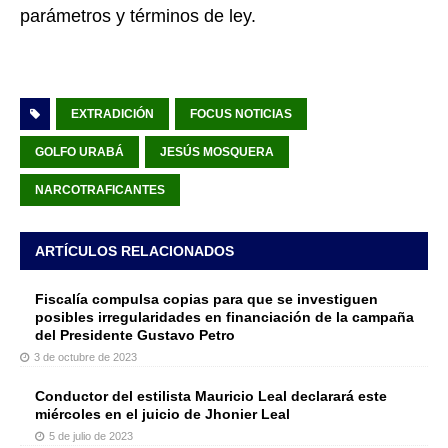
parámetros y términos de ley.
EXTRADICIÓN
FOCUS NOTICIAS
GOLFO URABÁ
JESÚS MOSQUERA
NARCOTRAFICANTES
ARTÍCULOS RELACIONADOS
Fiscalía compulsa copias para que se investiguen
posibles irregularidades en financiación de la campaña
del Presidente Gustavo Petro
3 de octubre de 2023
Conductor del estilista Mauricio Leal declarará este
miércoles en el juicio de Jhonier Leal
5 de julio de 2023