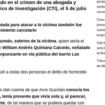
porta
ado en el crimen de una abogada y
simbo
ico de Investigación (CTI)
, el 5 de julio
recon
Caso 
tada para atacar a la víctima también fue
presu
nuevo
imiento carcelario
empre
zmán, sobrino de la víctima
, quien sería el
Cali 
 y
William Andrés Quintana Caicedo, señalado
será 
la A
topunzante en vía pública del barrio Las
Tribu
de Ab
tó a estas dos personas el delito de homicidio
ios dan cuenta de que Arce Guzmán
conocía los
 tenía presente que vivía sola y, al parecer,
rte
, de tal manera que se pudiera quedar con