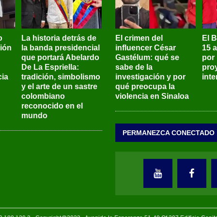
o
La historia detrás de
El crimen del
El 
sión
la banda presidencial
influencer César
15 
que portará Abelardo
Gastélum: qué se
por
De La Espriella:
sabe de la
pro
ia
tradición, simbolismo
investigación y por
int
y el arte de un sastre
qué preocupa la
colombiano
violencia en Sinaloa
reconocido en el
mundo
PERMANEZCA CONECTADO