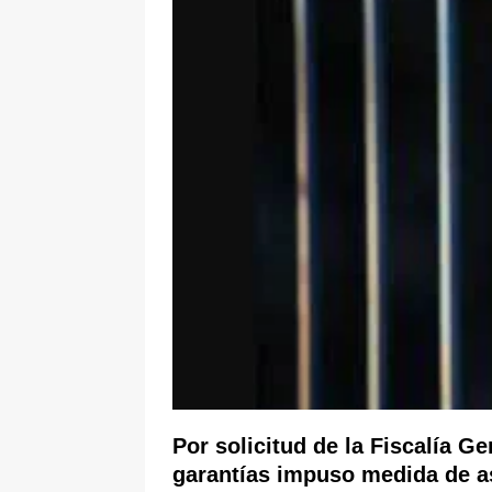
pone bajo la lupa a nuevo proveed
[ 6 de agosto de 2026 ]
Cali se ali
De La Espriella en la Arena USC
Por solicitud de la Fiscalía Ge
garantías impuso medida de a