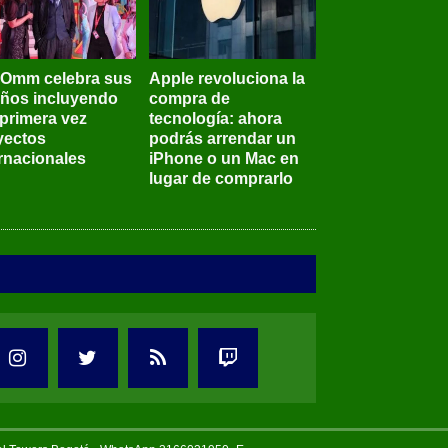
BOmm celebra sus
Apple revoluciona la
años incluyendo
compra de
 primera vez
tecnología: ahora
yectos
podrás arrendar un
ernacionales
iPhone o un Mac en
lugar de comprarlo