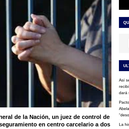
or vinculado al entramado empresarial
JUDICIALES
sta para la posesión presidencial: así será la investidura de Abelardo
QU
LO ÚLTIMO
UL
Así s
recib
dará 
Pacto
Abela
“deso
neral de la Nación, un juez de control de
seguramiento en centro carcelario a dos
La hi